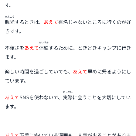
す。
かんこう
観光
するときは、
あえて
有名じゃないところに行くのが好
きです。
たいけん
不便さを
あえて
体験
するために、ときどきキャンプに行き
ます。
楽しい時間を過ごしていても、
あえて
早めに帰るようにし
ています。
じっさい
あえて
SNSを使わないで、
実際
に会うことを大切にしてい
ます。
あえて
下手に描いている漫画も、人気が出ることがありま