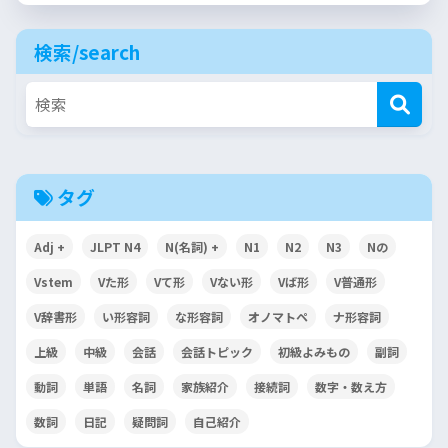
検索/search
タグ
Adj +
JLPT N4
N(名詞) +
N1
N2
N3
Nの
Vstem
Vた形
Vて形
Vない形
Vば形
V普通形
V辞書形
い形容詞
な形容詞
オノマトペ
ナ形容詞
上級
中級
会話
会話トピック
初級よみもの
副詞
動詞
単語
名詞
家族紹介
接続詞
数字・数え方
数詞
日記
疑問詞
自己紹介