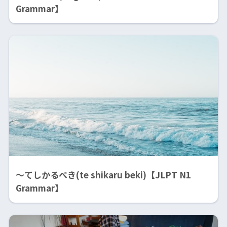
Grammar】
〜てしかるべき(te shikaru beki)【JLPT N1
Grammar】