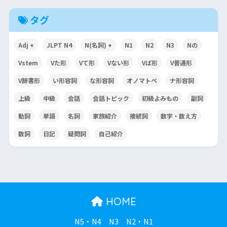
タグ
Adj +
JLPT N4
N(名詞) +
N1
N2
N3
Nの
Vstem
Vた形
Vて形
Vない形
Vば形
V普通形
V辞書形
い形容詞
な形容詞
オノマトペ
ナ形容詞
上級
中級
会話
会話トピック
初級よみもの
副詞
動詞
単語
名詞
家族紹介
接続詞
数字・数え方
数詞
日記
疑問詞
自己紹介
HOME
N5・N4
N3
N2・N1