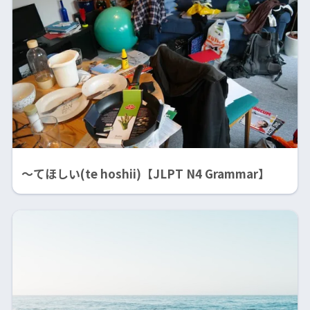
〜てほしい(te hoshii)【JLPT N4 Grammar】