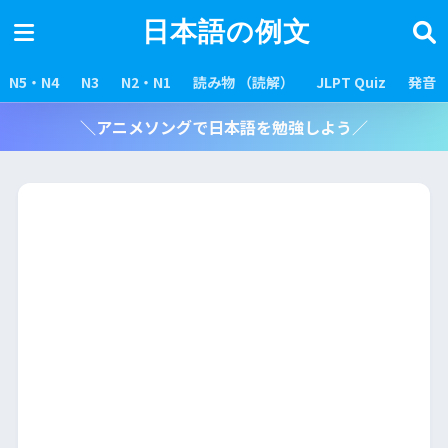
日本語の例文
N5・N4
N3
N2・N1
読み物 （読解）
JLPT Quiz
発音
＼アニメソングで日本語を勉強しよう／