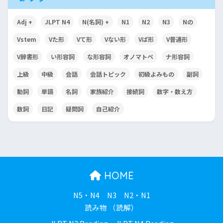
Adj +
JLPT N4
N(名詞) +
N1
N2
N3
Nの
Vstem
Vた形
Vて形
Vない形
Vば形
V普通形
V辞書形
い形容詞
な形容詞
オノマトペ
ナ形容詞
上級
中級
会話
会話トピック
初級よみもの
副詞
動詞
単語
名詞
家族紹介
接続詞
数字・数え方
数詞
日記
疑問詞
自己紹介
HOME
N5・N4
N3
N2・N1
読み物 （読解）