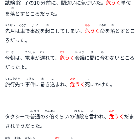
試験
終了
の
10分
前
に、
間違
いに
気
づいた。
危
うく
単位
お
を
落
とすところだった。
せんげつ
くるま
じこ
お
あや
いのち
お
先月
は
車
で
事故
を
起
こしてしまい、
危
うく
命
を
落
とすとこ
ろだった。
けさ
でんしゃ
おく
あや
かいぎ
ま
あ
今朝
は、
電車
が
遅
れて、
危
うく
会議
に
間
に
合
わないところ
だったよ。
りょこうさき
じけん
ま
こ
あや
し
旅行先
で
事件
に
巻
き
込
まれ、
危
うく
死
にかけた。
ふつう
さんばい
ねだん
い
あや
タクシーで
普通
の
3倍
ぐらいの
値段
を
言
われ、
危
うく
だま
されそうだった。
かれ
はなし
おもしろ
あや
し