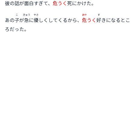
彼
の
話
が
面白
すぎて、
危
うく
死
にかけた。
こ
きゅう
やさ
あや
す
あの
子
が
急
に
優
しくしてくるから、
危
うく
好
きになるとこ
ろだった。