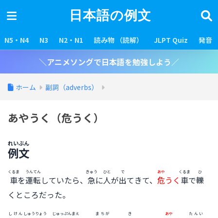
日本語の例文
N5・N4
N3
N2・N1
読み物 （読解）
JLPT Quiz
発音
＼アニメソングで日本語を勉強しよう／
ホーム
副詞（adverbs）
あやうく（危うく）
れいぶん
例文
くるま
うんてん
きゅう
ひと
で
あや
くるま
ひ
車
を
運転
していたら、
急
に
人
が
出
てきて、
危
うく
車
で
轢
くところだった。
しけん
しゅうりょう
じゅっぷん
まえ
まちが
き
あや
たんい