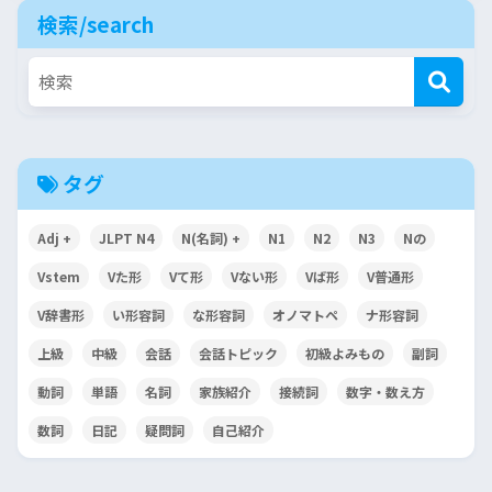
検索/search
タグ
Adj +
JLPT N4
N(名詞) +
N1
N2
N3
Nの
Vstem
Vた形
Vて形
Vない形
Vば形
V普通形
V辞書形
い形容詞
な形容詞
オノマトペ
ナ形容詞
上級
中級
会話
会話トピック
初級よみもの
副詞
動詞
単語
名詞
家族紹介
接続詞
数字・数え方
数詞
日記
疑問詞
自己紹介