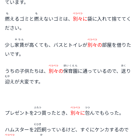
ています。
も
も
べつべつ
燃
えるゴミと
燃
えないゴミは、
別々
に
袋に入れて捨ててく
ださい。
やちん
べつべつ
少し
家賃
が高くても、バスとトイレが
別々
の
部屋を借りた
いです。
べつべつ
ほいくえん
おく
うちの子供たちは、
別々
の
保育園
に通っているので、
送
り
むか
迎
えが大変です。
ふたつ
べつべつ
つつ
プレゼントを
2つ
買ったとき、
別々
に
包
んでもらった。
にひき
ハムスターを
2匹
飼っているけど、すぐにケンカするので
べつべつ
か