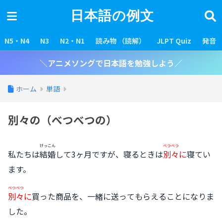
日本語の例文
N5・N4
N3
N2・N1
読み物 （読解）
JLPT Quiz
発音
＼アニメソングで日本語を勉強しよう／
ホーム
単語
別々の（べつべつの）
けっこん
べつべつ
私たちは
結婚
して3ヶ月ですが、寝るときは
別々
に
寝てい
ます。
べつべつ
別々
に
買った商品を、一緒に送ってもらえることになりま
した。