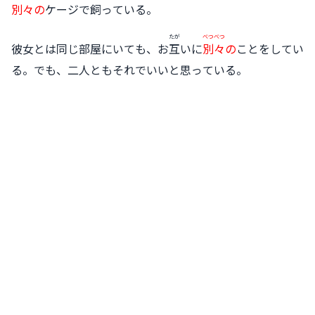
別々
の
ケージで
飼
っている。
たが
べつべつ
彼女とは同じ部屋にいても、お
互
いに
別々
の
ことをしてい
る。でも、二人ともそれでいいと思っている。