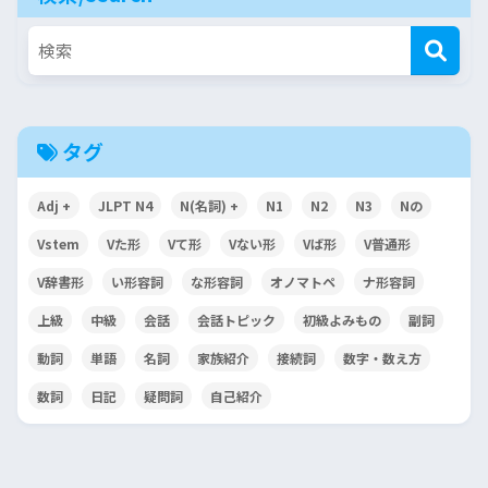
タグ
Adj +
JLPT N4
N(名詞) +
N1
N2
N3
Nの
Vstem
Vた形
Vて形
Vない形
Vば形
V普通形
V辞書形
い形容詞
な形容詞
オノマトペ
ナ形容詞
上級
中級
会話
会話トピック
初級よみもの
副詞
動詞
単語
名詞
家族紹介
接続詞
数字・数え方
数詞
日記
疑問詞
自己紹介