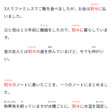
べつべつ
3人でファミレスでご飯を食べましたが、お金は
別々
に
払
いました。
りこん
べつべつ
父と母は１０年前に
離婚
をしたので、
別々
に
暮らしていま
す。
べつべつ
あゆ
なか
昔の友人とは
別々
の
道を
歩
んでいるけど、今でも
仲
がい
い。
べつべつ
別々
の
ノートに書いたことを、一つのノートにまとめまし
た。
ねったいぎょ
か
すいそう
べつべつ
せってい
熱帯魚
を
飼
っていますが
水槽
ごとに、
別々
に
水温を
設定
し