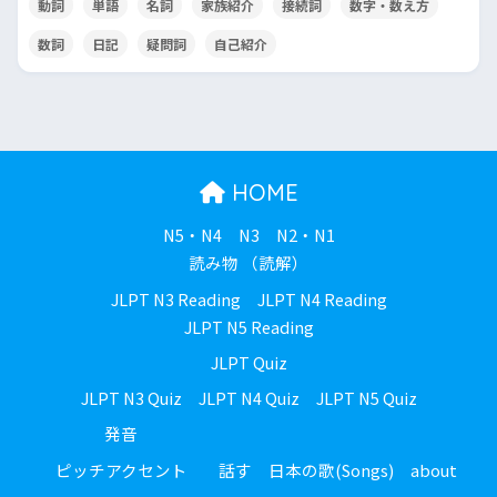
動詞
単語
名詞
家族紹介
接続詞
数字・数え方
数詞
日記
疑問詞
自己紹介
HOME
N5・N4
N3
N2・N1
読み物 （読解）
JLPT N3 Reading
JLPT N4 Reading
JLPT N5 Reading
JLPT Quiz
JLPT N3 Quiz
JLPT N4 Quiz
JLPT N5 Quiz
発音
ピッチアクセント
話す
日本の歌(Songs)
about