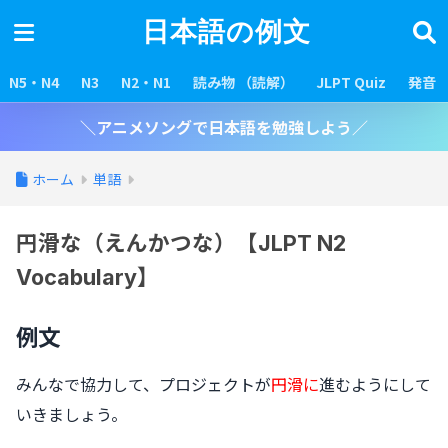
日本語の例文
N5・N4
N3
N2・N1
読み物 （読解）
JLPT Quiz
発音
＼アニメソングで日本語を勉強しよう／
ホーム
単語
円滑な（えんかつな）【JLPT N2
Vocabulary】
例文
みんなで協力して、プロジェクトが
円滑に
進むようにして
いきましょう。