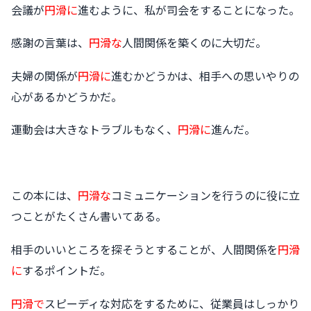
会議が
円滑に
進むように、私が司会をすることになった。
感謝の言葉は、
円滑な
人間関係を築くのに大切だ。
夫婦の関係が
円滑に
進むかどうかは、相手への思いやりの
心があるかどうかだ。
運動会は大きなトラブルもなく、
円滑に
進んだ。
この本には、
円滑な
コミュニケーションを行うのに役に立
つことがたくさん書いてある。
相手のいいところを探そうとすることが、人間関係を
円滑
に
するポイントだ。
円滑で
スピーディな対応をするために、従業員はしっかり