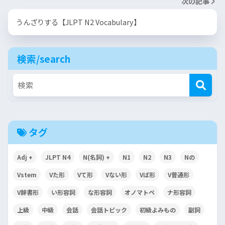
次の記事
うんざりする【JLPT N2 Vocabulary】
検索/search
タグ
Adj +
JLPT N4
N(名詞) +
N1
N2
N3
Nの
Vstem
Vた形
Vて形
Vない形
Vば形
V普通形
V辞書形
い形容詞
な形容詞
オノマトペ
ナ形容詞
上級
中級
会話
会話トピック
初級よみもの
副詞