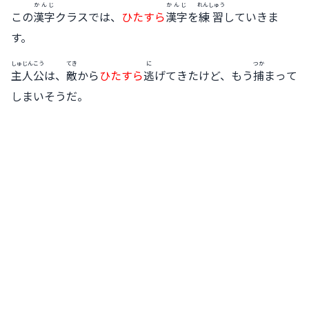
かんじ
かんじ
れんしゅう
この
漢字
クラスでは、
ひたすら
漢字
を
練習
していきま
す。
しゅじんこう
てき
に
つか
主人公
は、
敵
から
ひたすら
逃
げてきたけど、もう
捕
まって
しまいそうだ。