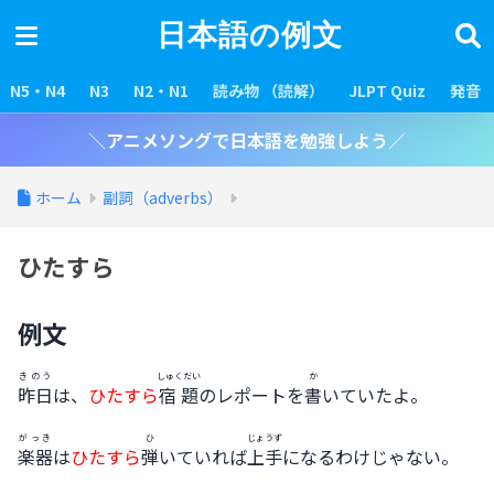
日本語の例文
N5・N4
N3
N2・N1
読み物 （読解）
JLPT Quiz
発音
＼アニメソングで日本語を勉強しよう／
ホーム
副詞（adverbs）
ひたすら
例文
きのう
しゅくだい
か
昨日
は、
ひたすら
宿題
のレポートを
書
いていたよ。
がっき
ひ
じょうず
楽器
は
ひたすら
弾
いていれば
上手
になるわけじゃない。