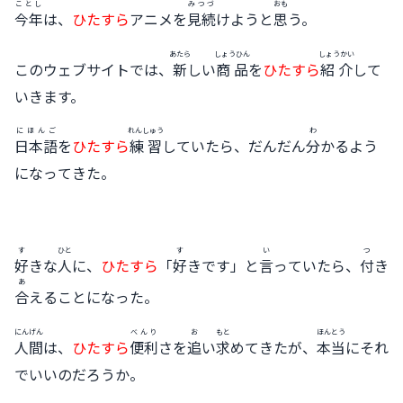
ことし
みつづ
おも
今年
は、
ひたすら
アニメを
見続
けようと
思
う。
あたら
しょうひん
しょうかい
このウェブサイトでは、
新
しい
商品
を
ひたすら
紹介
して
いきます。
にほんご
れんしゅう
わ
日本語
を
ひたすら
練習
していたら、だんだん
分
かるよう
になってきた。
す
ひと
す
い
つ
好
きな
人
に、
ひたすら
「
好
きです」と
言
っていたら、
付
き
あ
合
えることになった。
にんげん
べんり
お
もと
ほんとう
人間
は、
ひたすら
便利
さを
追
い
求
めてきたが、
本当
にそれ
でいいのだろうか。