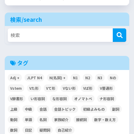
検索/search
タグ
Adj +
JLPT N4
N(名詞) +
N1
N2
N3
Nの
Vstem
Vた形
Vて形
Vない形
Vば形
V普通形
V辞書形
い形容詞
な形容詞
オノマトペ
ナ形容詞
上級
中級
会話
会話トピック
初級よみもの
副詞
動詞
単語
名詞
家族紹介
接続詞
数字・数え方
数詞
日記
疑問詞
自己紹介