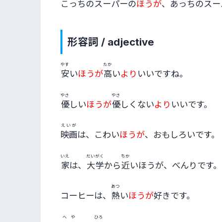
こっちのスーパーの
ほうが
、あっちのスー
形容詞 / adjective
やす
たか
安
い
ほうが
高
い
より
いいですね。
やさ
やさ
優
しい
ほうが
優
しくない
より
いいです。
えいが
映画
は、こわい
ほうが
、おもしろいです。
いえ
だいがく
ちか
家
は、
大学
から
近
いほうが、べんりです。
あつ
コーヒーは、
熱
い
ほうが
好きです。
へや
ひろ