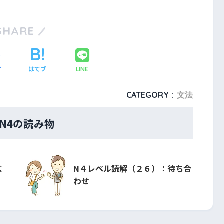
SHARE
ア
はてブ
LINE
CATEGORY :
文法
・N4の読み物
重
N４レベル読解（２６）：待ち合
わせ