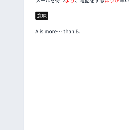
メールを
待
つ
より
、
電話
をする
ほうが
早
い
意味
A is more… than B.