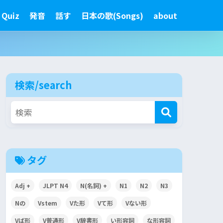
 Quiz
発音
話す
日本の歌(Songs)
about
検索/search
タグ
Adj +
JLPT N4
N(名詞) +
N1
N2
N3
Nの
Vstem
Vた形
Vて形
Vない形
Vば形
V普通形
V辞書形
い形容詞
な形容詞