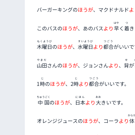
バーガーキングの
ほうが
、マクドナルド
よ
はや
つ
このバスの
ほうが
、あのバス
より
早
く
着
き
もくようび
すいようび
つごう
木曜日
の
ほうが
、
水曜日
より
都合
がいいで
やまだ
せ
山田
さんの
ほうが
、ジョンさん
より
、
背
が
じ
じ
つごう
1
時
の
ほうが
、2
時
より
都合
がいいです。
ちゅうごく
にほん
おお
中国
の
ほうが
、
日本
より
大
きいです。
から
オレンジジュースの
ほうが
、コーラ
より
体