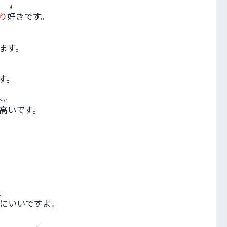
す
り
好
きです。
ます。
す。
たか
高
いです。
だ
にいいですよ。