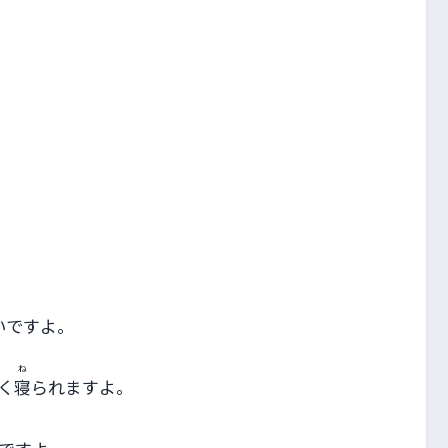
いですよ。
ね
く
寝
られますよ。