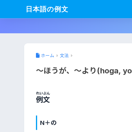
日本語の例文
ホーム
文法
～ほうが、～より(hoga, yor
れいぶん
例文
N＋の