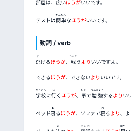
部屋
は、
広
い
ほうが
いいです。
かんたん
テストは
簡単
な
ほうが
いいです。
動詞 / verb
に
たたか
逃
げる
ほうが
、
戦
う
より
いいですよ。
できる
ほうが
、できない
より
いいです。
がっこう
い
いえ
べんきょう
学校
に
行
く
ほうが
、
家
で
勉強
する
より
い
ね
ね
ベッド
寝
る
ほうが
、ソファで
寝
る
より
、よ
ま
でんわ
はや