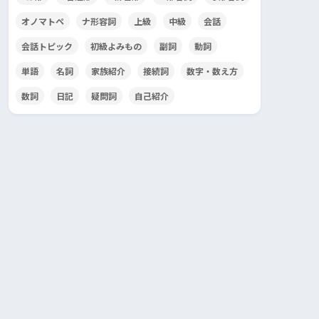
オノマトペ
ナ形容詞
上級
中級
会話
会話トピック
初級よみもの
副詞
動詞
単語
名詞
家族紹介
接続詞
数字・数え方
数詞
日記
疑問詞
自己紹介