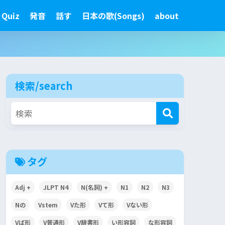
 Quiz
発音
話す
日本の歌(Songs)
about
検索/search
タグ
Adj +
JLPT N4
N(名詞) +
N1
N2
N3
Nの
Vstem
Vた形
Vて形
Vない形
Vば形
V普通形
V辞書形
い形容詞
な形容詞