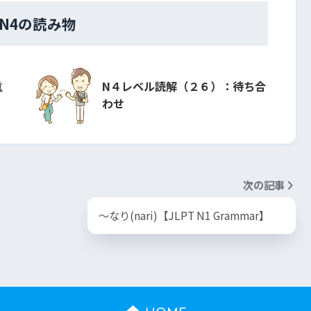
・N4の読み物
重
N４レベル読解（２６）：待ち合
わせ
次の記事
〜なり(nari)【JLPT N1 Grammar】