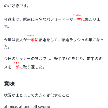
のが好きです。
いっきょ
今週末は、駅前に有名なパフォーマーが
一挙
に
集まりま
す。
いっきょ
今年は友人が
一挙
に
結婚をして、結婚ラッシュの年になっ
た。
今日のサッカーの試合では、後半で3点をとり、前半のミ
いっきょ
スを
一挙
に
取り返した。
意味
状況がまとまって大きく変化すること
at once; at one fell swoop