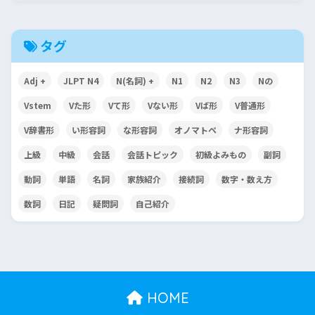
タグ
Adj +
JLPT N4
N(名詞) +
N1
N2
N3
Nの
Vstem
Vた形
Vて形
Vない形
Vば形
V普通形
V辞書形
い形容詞
な形容詞
オノマトペ
ナ形容詞
上級
中級
会話
会話トピック
初級よみもの
副詞
動詞
単語
名詞
家族紹介
接続詞
数字・数え方
数詞
日記
疑問詞
自己紹介
HOME