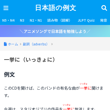
日本語の例文
N5・N4
N3
N2・N1
読み物 （読解）
JLPT Quiz
発音
＼アニメソングで日本語を勉強しよう／
ホーム
副詞（adverbs）
一挙に（いっきょに）
例文
いっきょ
このCDを聞けば、このバンドの有名な曲が
一挙
に
聞けま
す。
いっきょ
今週は、スタジオジブリの作品を
一挙
に
放送します。