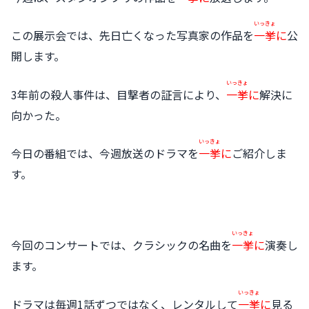
いっきょ
この展示会では、先日亡くなった写真家の作品を
一挙
に
公
開します。
いっきょ
3年前の殺人事件は、目撃者の証言により、
一挙
に
解決に
向かった。
いっきょ
今日の番組では、今週放送のドラマを
一挙
に
ご紹介しま
す。
いっきょ
今回のコンサートでは、クラシックの名曲を
一挙
に
演奏し
ます。
いっきょ
ドラマは毎週1話ずつではなく、レンタルして
一挙
に
見る