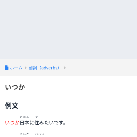
ホーム
副詞（adverbs）
いつか
例文
にほん
す
いつか
日本
に
住
みたいです。
えいご
せんせい