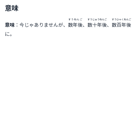
意味
すうねんご
すう
じゅうねんご
すう
ひゃくねんご
意味
：今じゃありませんが、
数年後
、
数
十年後
、
数
百年後
に。