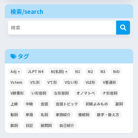
検索/search
タグ
Adj +
JLPT N4
N(名詞) +
N1
N2
N3
Nの
Vstem
Vた形
Vて形
Vない形
Vば形
V普通形
V辞書形
い形容詞
な形容詞
オノマトペ
ナ形容詞
上級
中級
会話
会話トピック
初級よみもの
副詞
動詞
単語
名詞
家族紹介
接続詞
数字・数え方
数詞
日記
疑問詞
自己紹介