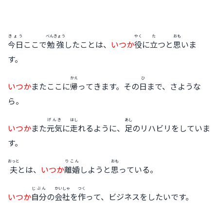
きょう
べんきょう
やく
た
おも
今日
ここで
勉強
したことは、
いつか
役
に
立
つと
思
いま
す。
かえ
ひ
いつか
またここに
帰
ってきます。その
日
まで、さような
ら。
げんき
はし
あし
いつか
また
元気
に
走
れるように、
足
のリハビリをしていま
す。
おっと
りこん
おも
夫
とは、
いつか
離婚
しようと
思
っている。
じぶん
かいしゃ
つく
いつか
自分
の
会社
を
作
って、ビジネスをしたいです。