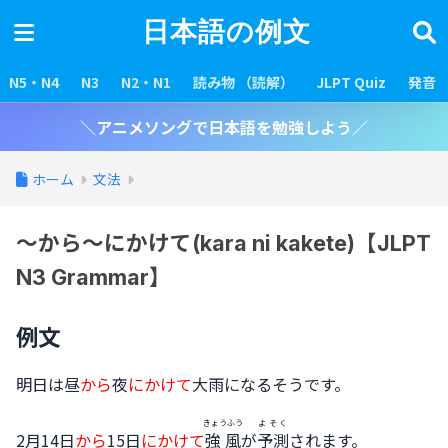
日本語の例文
N5・N4
N3
N2・N1
読み物 （読解）
JLPT Quiz
発音
＼アニメソングで日本語を勉強しよう／
ホーム
文法
〜から〜にかけて(kara ni kakete)【JLPT
N3 Grammar】
例文
明日は昼
から
夜
にかけて
大雨になるそうです。
きょうふう
よそく
2月14日
から
15日
にかけて
強風
が
予測
されます。