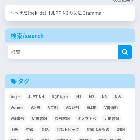
〜べきだ(beki da)【JLPT N3の文法 Gramma…
検索/search
タグ
Adj +
JLPT N4
N(名詞) +
N1
N2
N3
Nの
Vstem
Vた形
Vて形
Vない形
Vば形
V普通形
V辞書形
い形容詞
な形容詞
オノマトペ
ナ形容詞
上級
中級
会話
会話トピック
初級よみもの
副詞