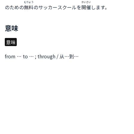
むりょう
かいさい
のための
無料
のサッカースクールを
開催
します。
意味
意味
from … to … ; through / 从…到…