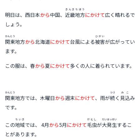
きんき
ちほう
明日は、西日本
から
中国、
近畿
地方
にかけて
広く晴れるで
しょう。
かんとう
ひがい
関東
地方
から
北海道
にかけて
台風による
被害
が広がってい
ます。
この服は、春
から
夏
にかけて
多くの人に着られています。
かんとう
つづ
みこ
関東
地方では、木曜日
から
週末
にかけて
、雨が
続
く
見込
み
です。
ちいき
けむし
だいはっせい
この
地域
では、 4月
から
5月
にかけて
毛虫
が
大発生
するこ
とがあります。