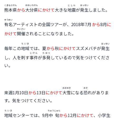
くまもとけん
おおいたけん
じしん
はっせい
熊本県
から
大分県
にかけて
大きな
地震
が
発生
しました。
ゆうめい
有名
アーティストの全国ツアーが、2018年7月
から
8月
に
かいさい
かけて
開催
されることになりました。
ちいき
はっせい
毎年この
地域
では、夏
から
秋
にかけて
スズメバチが
発生
じけん
たはつ
し、人を刺す
事件
が
多発
しているので気をつけてくださ
い。
おおゆき
おそ
来週1月10日
から
13日
にかけて
大雪
になる
恐
れがありま
す。気をつけてください。
ちいき
ちゅうじゅん
地域
センターでは、9月
中旬
から
12月
にかけて
、小学生