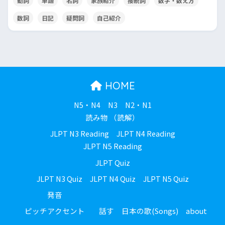
動詞
単語
名詞
家族紹介
接続詞
数字・数え方
数詞
日記
疑問詞
自己紹介
HOME
N5・N4
N3
N2・N1
読み物 （読解）
JLPT N3 Reading
JLPT N4 Reading
JLPT N5 Reading
JLPT Quiz
JLPT N3 Quiz
JLPT N4 Quiz
JLPT N5 Quiz
発音
ピッチアクセント
話す
日本の歌(Songs)
about