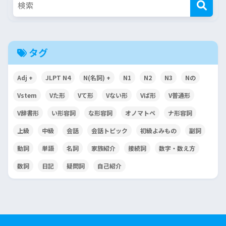
タグ
Adj +
JLPT N4
N(名詞) +
N1
N2
N3
Nの
Vstem
Vた形
Vて形
Vない形
Vば形
V普通形
V辞書形
い形容詞
な形容詞
オノマトペ
ナ形容詞
上級
中級
会話
会話トピック
初級よみもの
副詞
動詞
単語
名詞
家族紹介
接続詞
数字・数え方
数詞
日記
疑問詞
自己紹介