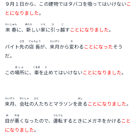
９月
１日
から、この
建物
ではタバコを
吸
ってはいけない
こ
とになりました
。
らいしゅん
あたら
いえ
ひ
こ
来春
に、
新
しい
家
に
引
っ
越
す
ことになりました
。
さき
てんちょう
らいげつ
か
バイト
先
の
店長
が、
来月
から
変
わる
ことになった
そう
だ。
ばしょ
くるま
と
この
場所
に、
車
を
止
めてはいけない
ことになりました
。
らいげつ
かいしゃ
ひと
はし
来月
、
会社
の
人
たちとマラソンを
走
る
ことになりました
。
め
わる
うんてん
目
が
悪
くなったので、
運転
するときにメガネをかける
こと
になりました
。