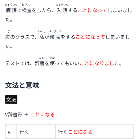
びょういん
けんさ
にゅういん
病院
で
検査
をしたら、
入院
する
ことになって
しまいまし
た。
つぎ
わたし
はっぴょう
次
のクラスで、
私
が
発表
をする
ことになって
しまいまし
た。
じしょ
つか
テストでは、
辞書
を
使
ってもいい
ことになりました
。
文法と意味
文法
V辞書形 ＋
ことになる
v
行く
行く
ことになる