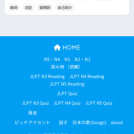
数詞
日記
疑問詞
自己紹介
HOME
N5・N4
N3
N2・N1
読み物 （読解）
JLPT N3 Reading
JLPT N4 Reading
JLPT N5 Reading
JLPT Quiz
JLPT N3 Quiz
JLPT N4 Quiz
JLPT N5 Quiz
発音
ピッチアクセント
話す
日本の歌(Songs)
about