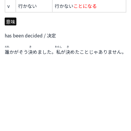
v
行かない
行かない
ことになる
意味
has been decided / 决定
だれ
き
わたし
き
誰
かがそう
決
めました。
私
が
決
めたことじゃありません。