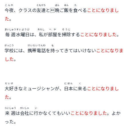
こんや
ともだち
ばん
はん
た
今夜
、クラスの
友達
と
晩
ご
飯
を
食
べる
ことになりまし
た
。
まいしゅう
すいようび
わたし
へや
そうじ
毎週
水曜日
は、
私
が
部屋
を
掃除
する
ことになりました
。
がっこう
けいたいでんわ
も
学校
には、
携帯電話
を
持
ってきてはいけない
ことになりま
した
。
だいす
にほん
く
大好
きなミュージシャンが、
日本
に
来
る
ことになりまし
た
。
らいしゅう
かいしゃ
い
来週
は
会社
に
行
かなくてもいい
ことになりました
。よか
った。