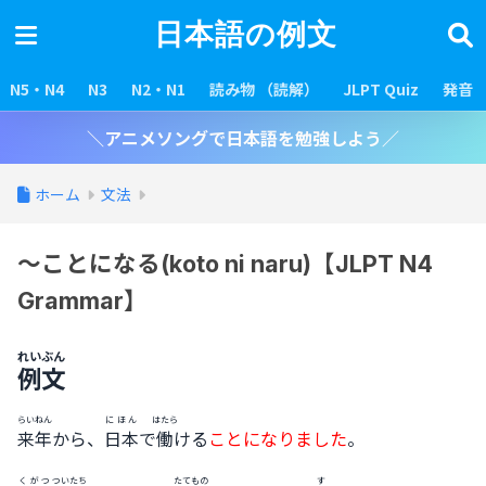
日本語の例文
N5・N4
N3
N2・N1
読み物 （読解）
JLPT Quiz
発音
＼アニメソングで日本語を勉強しよう／
ホーム
文法
〜ことになる(koto ni naru)【JLPT N4
Grammar】
れいぶん
例文
らいねん
にほん
はたら
来年
から、
日本
で
働
ける
ことになりました
。
くがつ
ついたち
たてもの
す