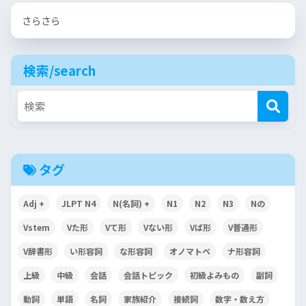
さらさら
検索/search
タグ
Adj +
JLPT N4
N(名詞) +
N1
N2
N3
Nの
Vstem
Vた形
Vて形
Vない形
Vば形
V普通形
V辞書形
い形容詞
な形容詞
オノマトペ
ナ形容詞
上級
中級
会話
会話トピック
初級よみもの
副詞
動詞
単語
名詞
家族紹介
接続詞
数字・数え方