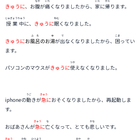
なか
いた
いえ
かえ
きゅうに
、お
腹
が
痛
くなりましたから、
家
に
帰
ります。
じゅぎょうちゅう
ねむ
授業中
に、
きゅうに
眠
くなりました。
ふろ
ゆ
で
こま
きゅうに
お
風呂
のお
湯
が
出
なくなりましたから、
困
ってい
ます。
つか
パソコンのマウスが
きゅうに
使
えなくなりました。
うご
きゅう
iphoneの
動
きが
急
に
おそくなりましたから、再起動しま
す。
きゅう
な
かな
おばあさんが
急
に
亡
くなって、とても
悲
しいです。
きゅう
かね
ひつよう
おや
か