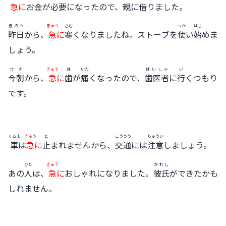
急
に
お
金
が
必要
になったので、
親
に
借
りました。
きのう
きゅう
さむ
つか
はじ
昨日
から、
急
に
寒
くなりましたね。ストーブを
使
い
始
めま
しょう。
けさ
きゅう
は
いた
はいしゃ
い
今朝
から、
急
に
歯
が
痛
くなったので、
歯医者
に
行
くつもり
です。
くるま
きゅう
と
こうつう
ちゅうい
車
は
急
に
止
まれませんから、
交通
には
注意
しましょう。
ひと
きゅう
かれし
あの
人
は、
急
に
おしゃれになりました。
彼氏
ができたかも
しれません。