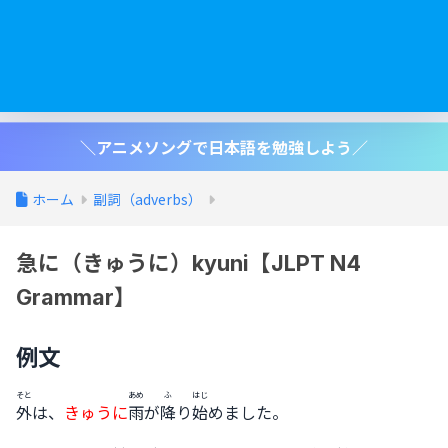
＼アニメソングで日本語を勉強しよう／
ホーム
副詞（adverbs）
急に（きゅうに）kyuni【JLPT N4
Grammar】
例文
そと
あめ
ふ
はじ
外
は、
きゅうに
雨
が
降
り
始
めました。