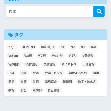
タグ
Adj +
JLPT N4
N(名詞) +
N1
N2
N3
Nの
Vstem
Vた形
Vて形
Vない形
Vば形
V普通形
V辞書形
い形容詞
な形容詞
オノマトペ
ナ形容詞
上級
中級
会話
会話トピック
初級よみもの
副詞
動詞
単語
名詞
家族紹介
接続詞
数字・数え方
数詞
日記
疑問詞
自己紹介