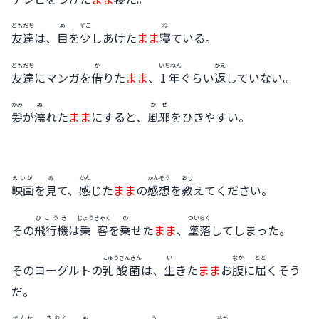
ともだち
め
すこ
ね
友達
は、
目
を
少
しあけた
まま
寝
ている。
ともだち
か
いちねん
かえ
友達
にマンガを
借
りた
まま
、
1年
ぐらい
返
していない。
かみ
ぬ
かぜ
髪
が
濡
れた
まま
にすると、
風邪
をひきやすい。
えいが
み
かん
かんそう
おし
映画
を
見
て、
感
じた
まま
の
感想
を
教
えてください。
ひこうき
じょうきゃく
の
ついらく
その
飛行機
は
乗客
を
乗
せた
まま
、
墜落
してしまった。
にゅうさんきん
い
なか
とど
そのヨーグルトの
乳酸菌
は、
生
きた
まま
お
腹
に
届
くそう
だ。
ぜんせ
きおく
も
う
あか