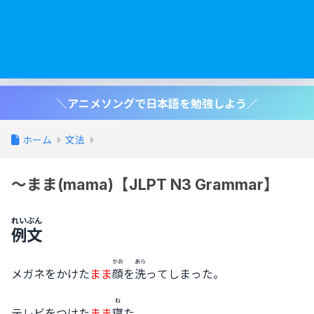
＼アニメソングで日本語を勉強しよう／
ホーム
文法
～まま(mama)【JLPT N3 Grammar】
れいぶん
例文
かお
あら
メガネをかけた
まま
顔
を
洗
ってしまった。
ね
テレビをつけた
まま
寝
た。