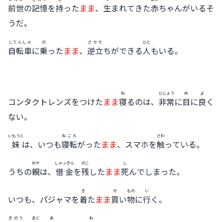
前世
の
記憶
を
持
った
まま
、
生
まれてきた
赤
ちゃんがいるそ
うだ。
じてんしゃ
の
さかだ
ひと
自転車
に
乗
った
まま
、
逆立
ちができる
人
もいる。
ね
ひじょう
め
よ
コンタクトレンズをつけた
まま
寝
るのは、
非常
に
目
に
良
く
ない。
いもうと
ねころ
さわ
妹
は、いつも
寝転
がった
まま
、スマホを
触
っている。
おや
しゃっきん
のこ
し
うちの
親
は、
借金
を
残
した
まま
死
んでしまった。
き
か
もの
い
いつも、パジャマを
着
た
まま
買
い
物
に
行
く。
きのう
まど
あ
ね