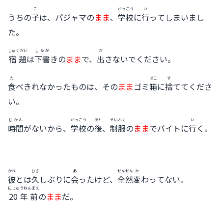
こ
がっこう
い
うちの
子
は、パジャマの
まま
、
学校
に
行
ってしまいまし
た。
しゅくだい
したが
だ
宿題
は
下書
きの
まま
で、
出
さないでください。
た
ばこ
す
食
べきれなかったものは、その
まま
ゴミ
箱
に
捨
ててくださ
い。
じかん
がっこう
あと
せいふく
い
時間
がないから、
学校
の
後
、
制服
の
まま
でバイトに
行
く。
かれ
ひさ
あ
ぜんぜん
か
彼
とは
久
しぶりに
会
ったけど、
全然
変
わってない。
にじゅうねんまえ
20年前
の
まま
だ。