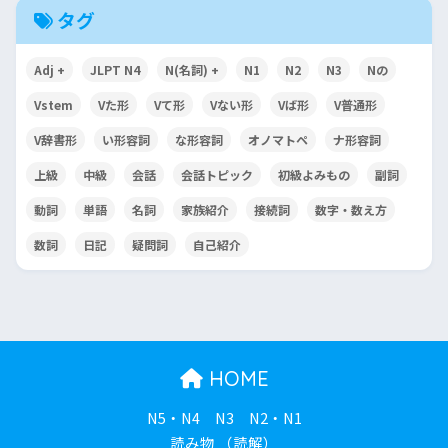
タグ
Adj +
JLPT N4
N(名詞) +
N1
N2
N3
Nの
Vstem
Vた形
Vて形
Vない形
Vば形
V普通形
V辞書形
い形容詞
な形容詞
オノマトペ
ナ形容詞
上級
中級
会話
会話トピック
初級よみもの
副詞
動詞
単語
名詞
家族紹介
接続詞
数字・数え方
数詞
日記
疑問詞
自己紹介
HOME
N5・N4
N3
N2・N1
読み物 （読解）