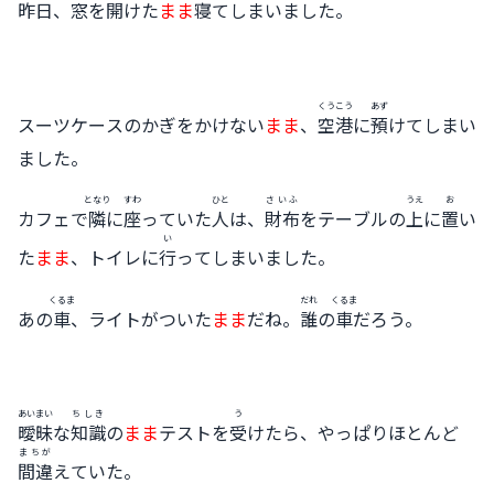
昨日
、
窓
を
開
けた
まま
寝
てしまいました。
くうこう
あず
スーツケースのかぎをかけない
まま
、
空港
に
預
けてしまい
ました。
となり
すわ
ひと
さいふ
うえ
お
カフェで
隣
に
座
っていた
人
は、
財布
をテーブルの
上
に
置
い
い
た
まま
、トイレに
行
ってしまいました。
くるま
だれ
くるま
あの
車
、ライトがついた
まま
だね。
誰
の
車
だろう。
あいまい
ちしき
う
曖昧
な
知識
の
まま
テストを
受
けたら、やっぱりほとんど
まちが
間違
えていた。