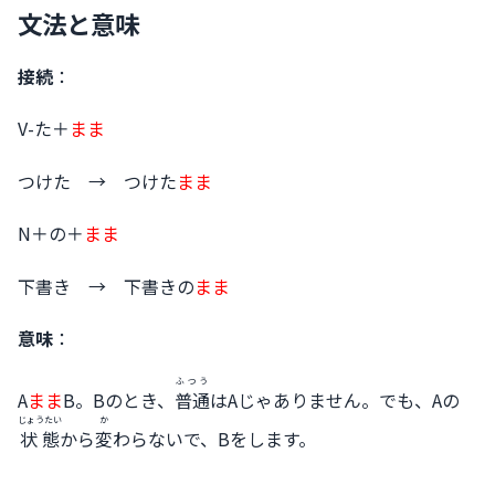
文法と意味
接続
：
V-た＋
まま
つけた → つけた
まま
N＋の＋
まま
下書き → 下書きの
まま
意味
：
ふつう
A
まま
B。Bのとき、
普通
はAじゃありません。でも、Aの
じょうたい
か
状態
から
変
わらないで、Bをします。