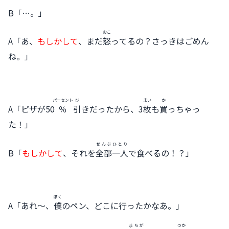
B「…。」
おこ
A「あ、
もしかして
、まだ
怒
ってるの？さっきはごめん
ね。」
パーセント
び
まい
か
A「ピザが50
％
引
きだったから、3
枚
も
買
っちゃっ
た！」
ぜんぶ
ひとり
B「
もしかして
、それを
全部
一人
で食べるの！？」
ぼく
A「あれ～、
僕
のペン、どこに行ったかなあ。」
まちが
つか