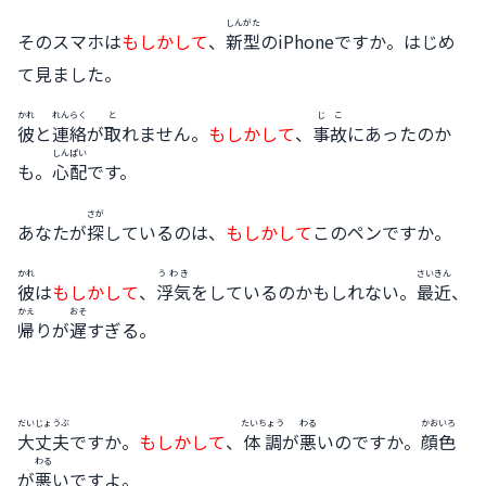
しんがた
そのスマホは
もしかして
、
新型
のiPhoneですか。はじめ
て見ました。
かれ
れんらく
と
じこ
彼
と
連絡
が
取
れません。
もしかして
、
事故
にあったのか
しんぱい
も。
心配
です。
さが
あなたが
探
しているのは、
もしかして
このペンですか。
かれ
うわき
さいきん
彼
は
もしかして
、
浮気
をしているのかもしれない。
最近
、
かえ
おそ
帰
りが
遅
すぎる。
だいじょうぶ
たいちょう
わる
かおいろ
大丈夫
ですか。
もしかして
、
体調
が
悪
いのですか。
顔色
わる
が
悪
いですよ。