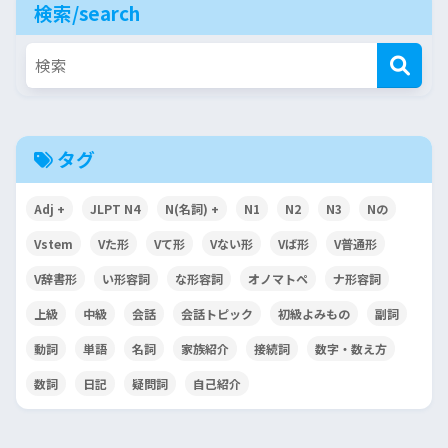
検索/search
タグ
Adj +
JLPT N4
N(名詞) +
N1
N2
N3
Nの
Vstem
Vた形
Vて形
Vない形
Vば形
V普通形
V辞書形
い形容詞
な形容詞
オノマトペ
ナ形容詞
上級
中級
会話
会話トピック
初級よみもの
副詞
動詞
単語
名詞
家族紹介
接続詞
数字・数え方
数詞
日記
疑問詞
自己紹介