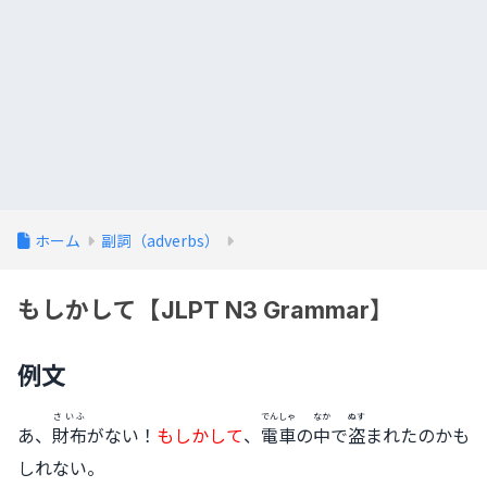
ホーム
副詞（adverbs）
もしかして【JLPT N3 Grammar】
例文
さいふ
でんしゃ
なか
ぬす
あ、
財布
がない！
もしかして
、
電車
の
中
で
盗
まれたのかも
しれない。