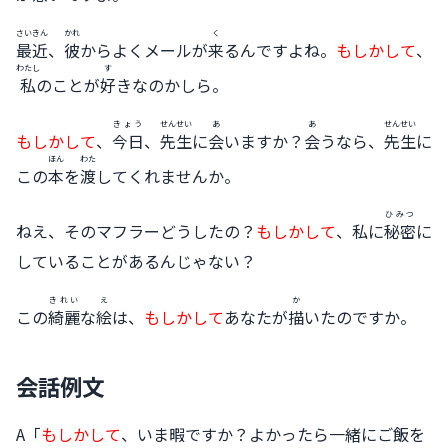
さいきん
かれ
く
最近
、
彼
からよくメールが
来
るんですよね。
もしかして
、
わたし
す
私
のことが
好
きなのかしら。
きょう
せんせい
あ
あ
せんせい
もしかして
、
今日
、
先生
に
会
いますか？
会
うなら、
先生
に
ほん
わた
この
本
を
渡
してくれませんか。
ひみつ
ねえ、そのマフラーどうしたの？
もしかして
、私に
秘密
に
していることがあるんじゃない？
きれい
え
か
この
綺麗
な
絵
は、
もしかして
あなたが
描
いたのですか。
会話例文
A「
もしかして
、いま暇ですか？よかったら一緒にご飯を