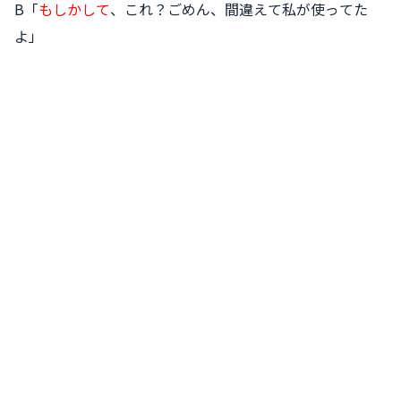
B「
もしかして
、これ？ごめん、
間違
えて私が
使
ってた
よ」