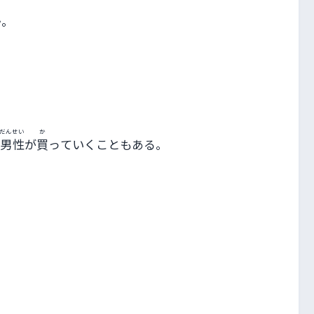
か。
だんせい
か
男性
が
買
っていくこともある。