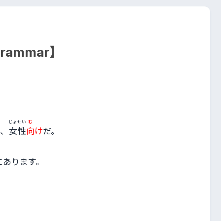
Grammar】
じょせい
む
、
女性
向
け
だ。
にあります。
。