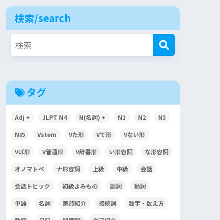
検索/search
タグ
Adj +
JLPT N4
N(名詞) +
N1
N2
N3
Nの
Vstem
Vた形
Vて形
Vない形
Vば形
V普通形
V辞書形
い形容詞
な形容詞
オノマトペ
ナ形容詞
上級
中級
会話
会話トピック
初級よみもの
副詞
動詞
単語
名詞
家族紹介
接続詞
数字・数え方