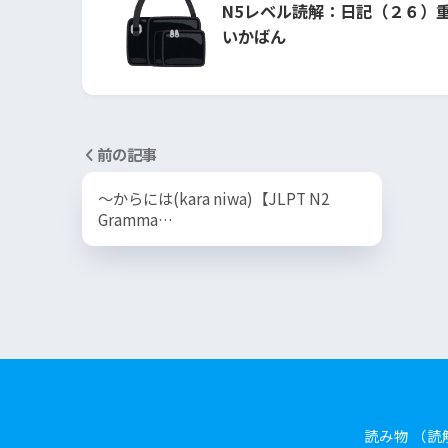
N5レベル読解：日記（２６）
いかばん
前の記事
～からには(kara niwa)【JLPT N2
Gramma…
読み物 （読