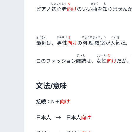
しょしんしゃ
む
きょく
し
ピアノ
初心者
向
け
のいい
曲
を
知
りません
さいきん
だんせい
む
りょうりきょうしつ
にんき
最近
は、
男性
向
け
の
料理教室
が
人気
だ。
ざっし
じょせい
む
このファッション
雑誌
は、
女性
向
け
だが、
文法/意味
接続
：N＋
向け
日本人 → 日本人
向け