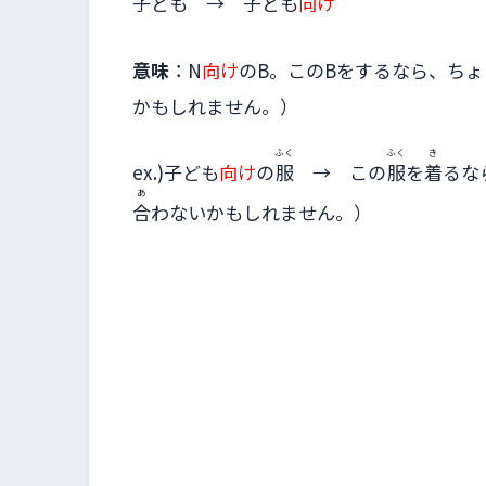
子ども → 子ども
向け
意味
：N
向け
のB。このBをするなら、ちょ
かもしれません。）
ふく
ふく
き
ex.)子ども
向け
の
服
→ この
服
を
着
るな
あ
合
わないかもしれません。）