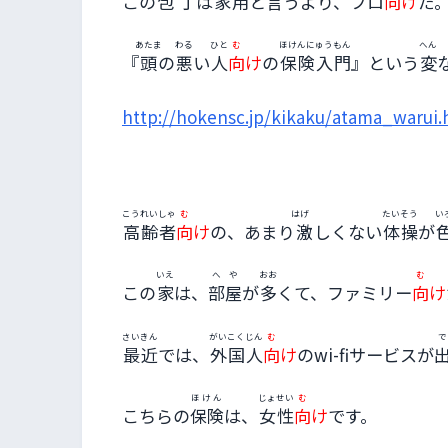
この
包丁
は
家用
と
言
うより、プロ
向
け
だ
あたま
わる
ひと
む
ほけんにゅうもん
へん
『
頭
の
悪
い
人
向
け
の
保険入門
』という
変
http://hokensc.jp/kikaku/atama_warui.
こうれいしゃ
む
はげ
たいそう
い
高齢者
向
け
の、あまり
激
しくない
体操
が
いえ
へや
おお
む
この
家
は、
部屋
が
多
くて、ファミリー
向
け
さいきん
がいこくじん
む
で
最近
では、
外国人
向
け
のwi-fiサービスが
ほけん
じょせい
む
こちらの
保険
は、
女性
向
け
です。