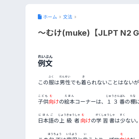
ホーム
文法
～むけ(muke)【JLPT N2 
れいぶん
例文
ふく
だんせい
き
この
服
は
男性
でも
着
られないことはないが
こども
む
えほん
じゅうさんばん
たな
子供
向
け
の
絵本
コーナーは、
１３番
の
棚
にほんご
じょうきゅうしゃ
む
がくしゅうしゃ
すく
日本語
の
上級者
向
け
の
学習書
は
少
ない
ほうちょう
いえよう
い
む