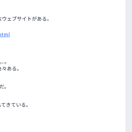
。
なウェブサイトがある。
html
ろいろ
色々
ある。
だ。
出
てきている。