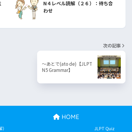
重
N４レベル読解（２６）：待ち合
わせ
次の記事
～あとで(ato de)【JLPT
N5 Grammar】
HOME
解）
JLPT Quiz