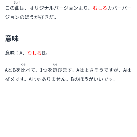
きょく
この
曲
は、オリジナルバージョンより、
むしろ
カバーバー
ジョンのほうが好きだ。
意味
意味：A、
むしろ
B。
くら
えら
AとBを
比
べて、1つを
選
びます。Aはよさそうですが、Aは
ダメです。Aじゃありません。Bのほうがいいです。