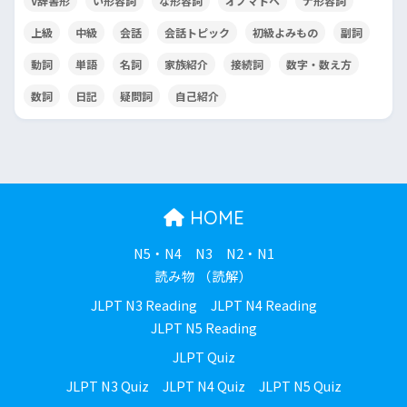
V辞書形
い形容詞
な形容詞
オノマトペ
ナ形容詞
上級
中級
会話
会話トピック
初級よみもの
副詞
動詞
単語
名詞
家族紹介
接続詞
数字・数え方
数詞
日記
疑問詞
自己紹介
HOME
N5・N4
N3
N2・N1
読み物 （読解）
JLPT N3 Reading
JLPT N4 Reading
JLPT N5 Reading
JLPT Quiz
JLPT N3 Quiz
JLPT N4 Quiz
JLPT N5 Quiz