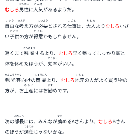
だんせい
にんき
むしろ
男性
に
人気
があるようだ。
じゆう
かんが
ひつよう
しごと
おとな
自由
な
考
え方が
必要
とされる
仕事
は、
大人
より
むしろ
小さ
こども
とくい
い
子供
の方が
得意
かもしれません。
ざんぎょう
遅くまで
残業
するより、
むしろ
早く帰ってしっかり頭と
こうりつ
体を休めたほうが、
効率
がいい。
かんこうきゃく
しょうひん
じもと
観光客
向けの
商品
より、
むしろ
地元
の人がよく買う物の
みやげ
すす
方が、お
土産
にはお
勧
めです。
ぶちょう
すす
次の
部長
には、みんなが
薦
めるAさんより、
むしろ
Bさん
てきにん
のほうが
適任
じゃないかな。