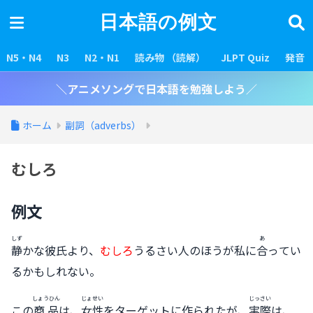
日本語の例文
N5・N4
N3
N2・N1
読み物 （読解）
JLPT Quiz
発音
＼アニメソングで日本語を勉強しよう／
ホーム
副詞（adverbs）
むしろ
例文
しず
あ
静
かな彼氏より、
むしろ
うるさい人のほうが私に
合
ってい
るかもしれない。
しょうひん
じょせい
じっさい
この
商品
は、
女性
をターゲットに作られたが、
実際
は、