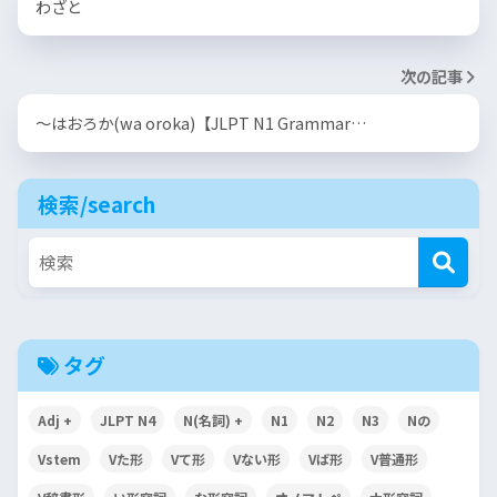
わざと
次の記事
～はおろか(wa oroka)【JLPT N1 Grammar…
検索/search
タグ
Adj +
JLPT N4
N(名詞) +
N1
N2
N3
Nの
Vstem
Vた形
Vて形
Vない形
Vば形
V普通形