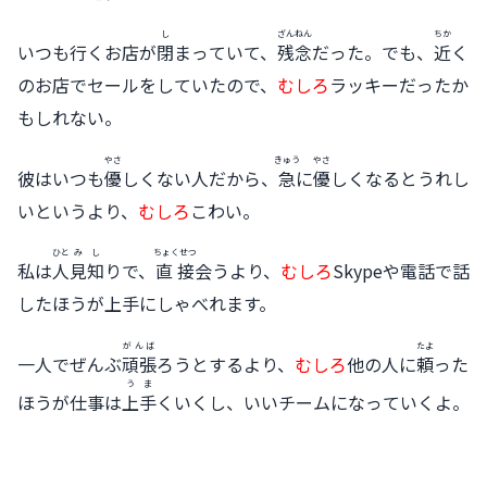
し
ざんねん
ちか
いつも行くお店が
閉
まっていて、
残念
だった。でも、
近
く
のお店でセールをしていたので、
むしろ
ラッキーだったか
もしれない。
やさ
きゅう
やさ
彼はいつも
優
しくない人だから、
急
に
優
しくなるとうれし
いというより、
むしろ
こわい。
ひと
みし
ちょくせつ
私は
人
見知
りで、
直接
会うより、
むしろ
Skypeや電話で話
したほうが上手にしゃべれます。
がんば
たよ
一人でぜんぶ
頑張
ろうとするより、
むしろ
他の人に
頼
った
うま
ほうが仕事は
上手
くいくし、いいチームになっていくよ。