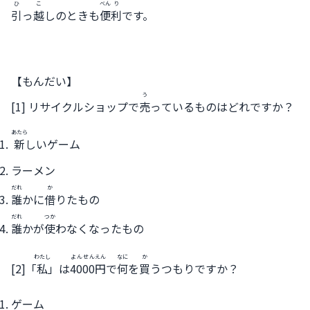
ひ
こ
べん
り
引
っ
越
しのときも
便
利
です。
【もんだい】
う
[1] リサイクルショップで
売
っているものはどれですか？
あたら
新
しいゲーム
ラーメン
だれ
か
誰
かに
借
りたもの
だれ
つか
誰
かが
使
わなくなったもの
わたし
よんせん
えん
なに
か
[2]「
私
」は
4000
円
で
何
を
買
うつもりですか？
ゲーム