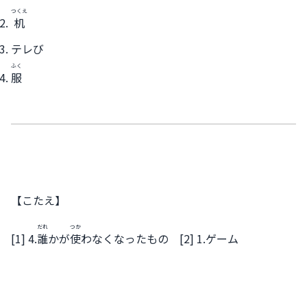
つくえ
机
テレび
ふく
服
【こたえ】
だれ
つか
[1] 4.
誰
かが
使
わなくなったもの [2] 1.ゲーム