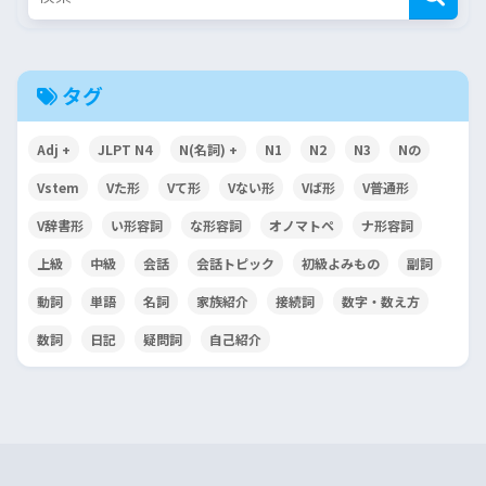
タグ
Adj +
JLPT N4
N(名詞) +
N1
N2
N3
Nの
Vstem
Vた形
Vて形
Vない形
Vば形
V普通形
V辞書形
い形容詞
な形容詞
オノマトペ
ナ形容詞
上級
中級
会話
会話トピック
初級よみもの
副詞
動詞
単語
名詞
家族紹介
接続詞
数字・数え方
数詞
日記
疑問詞
自己紹介