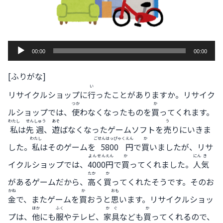
音
00:00
00:00
声
[ふりがな]
プ
い
レ
リサイクルショップに
行
ったことがありますか。リサイク
つか
か
ー
ルショップでは、
使
わなくなったものを
買
ってくれます。
ヤ
わたし
せん
しゅう
あそ
う
私
は
先
週
、
遊
ばなくなったゲームソフトを
売
りにいきま
ー
わたし
ごせんはっぴゃく
えん
か
した。
私
はそのゲームを
5800
円
で
買
いましたが、リサ
よんせん
えん
か
にん
き
イクルショップでは、
4000
円
で
買
ってくれました。
人
気
たか
か
があるゲームだから、
高
く
買
ってくれたそうです。そのお
かね
か
おも
金
で、またゲームを
買
おうと
思
います。リサイクルショッ
ほか
ふく
かぐ
か
プは、
他
にも
服
やテレビ、
家具
なども
買
ってくれるので、