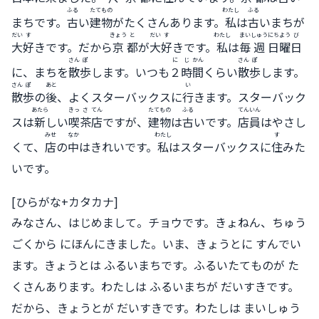
ふる
たてもの
わたし
ふる
まちです。
古
い
建物
がたくさんあります。
私
は
古
いまちが
だい
す
きょう
と
だい
す
わたし
まい
しゅう
にち
よう
び
大
好
きです。だから
京
都
が
大
好
きです。
私
は
毎
週
日
曜
日
さん
ぽ
に
じ
かん
さん
ぽ
に、まちを
散
歩
します。いつも
２
時
間
くらい
散
歩
します。
さん
ぽ
あと
い
散
歩
の
後
、よくスターバックスに
行
きます。スターバック
あたら
きっ
さ
てん
たてもの
ふる
てんいん
スは
新
しい
喫
茶
店
ですが、
建物
は
古
いです。
店員
はやさし
みせ
なか
わたし
す
くて、
店
の
中
はきれいです。
私
はスターバックスに
住
みた
いです。
[ひらがな+カタカナ]
みなさん、はじめまして。チョウです。きょねん、ちゅう
ごくから にほんにきました。いま、きょうとに すんでい
ます。きょうとは ふるいまちです。ふるいたてものが た
くさんあります。わたしは ふるいまちが だいすきです。
だから、きょうとが だいすきです。わたしは まいしゅう