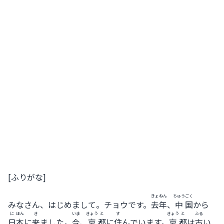
[ふりがな]
きょねん
ちゅう
ごく
みなさん、はじめまして。チョウです。
去年
、
中
国
から
に
ほん
き
いま
きょう
と
す
きょう
と
ふる
日
本
に
来
ました。
今
、
京
都
に
住
んでいます。
京
都
は
古
い