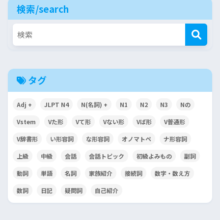
検索/search
タグ
Adj +
JLPT N4
N(名詞) +
N1
N2
N3
Nの
Vstem
Vた形
Vて形
Vない形
Vば形
V普通形
V辞書形
い形容詞
な形容詞
オノマトペ
ナ形容詞
上級
中級
会話
会話トピック
初級よみもの
副詞
動詞
単語
名詞
家族紹介
接続詞
数字・数え方
数詞
日記
疑問詞
自己紹介