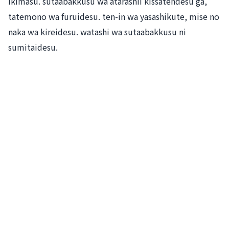
ikimasu. sutaabakkusu wa atarashii kissatendesu ga,
tatemono wa furuidesu. ten-in wa yasashikute, mise no
naka wa kireidesu. watashi wa sutaabakkusu ni
sumitaidesu.