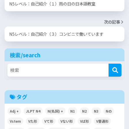
N5レベル：自己紹介（１）雨の日の日本語教室
次の記事
N5レベル：自己紹介（３）コンビニで働いています
検索/search
タグ
Adj +
JLPT N4
N(名詞) +
N1
N2
N3
Nの
Vstem
Vた形
Vて形
Vない形
Vば形
V普通形