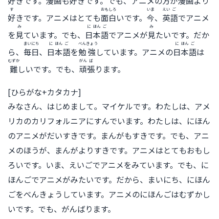
好
きです。
漫
画
も
好
きです。でも、アニメの
方
が
漫
画
より
す
おも
しろ
いま
えい
ご
好
きです。アニメはとても
面
白
いです。
今
、
英
語
でアニメ
み
に
ほん
ご
み
を
見
ています。でも、
日
本
語
でアニメが
見
たいです。だか
まいにち
に
ほん
ご
べん
きょう
に
ほん
ご
ら、
毎日
、
日
本
語
を
勉
強
しています。アニメの
日
本
語
は
むずか
がん
ば
難
しいです。でも、
頑
張
ります。
[ひらがな+カタカナ]
みなさん、はじめまして。マイケルです。わたしは、アメ
リカのカリフォルニアにすんでいます。わたしは、にほん
のアニメがだいすきです。まんがもすきです。でも、アニ
メのほうが、まんがよりすきです。アニメはとてもおもし
ろいです。いま、えいごでアニメをみています。でも、に
ほんごでアニメがみたいです。だから、まいにち、にほん
ごをべんきょうしています。アニメのにほんごはむずかし
いです。でも、がんばります。