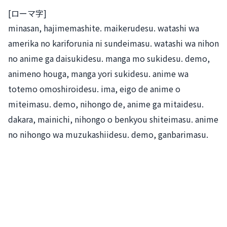
[ローマ字]
minasan, hajimemashite. maikerudesu. watashi wa
amerika no kariforunia ni sundeimasu. watashi wa nihon
no anime ga daisukidesu. manga mo sukidesu. demo,
animeno houga, manga yori sukidesu. anime wa
totemo omoshiroidesu. ima, eigo de anime o
miteimasu. demo, nihongo de, anime ga mitaidesu.
dakara, mainichi, nihongo o benkyou shiteimasu. anime
no nihongo wa muzukashiidesu. demo, ganbarimasu.