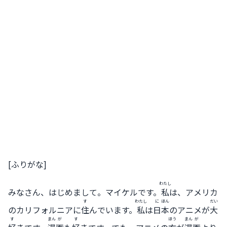
[ふりがな]
わたし
みなさん、はじめまして。マイケルです。
私
は、アメリカ
す
わたし
に
ほん
だい
のカリフォルニアに
住
んでいます。
私
は
日
本
のアニメが
大
す
まん
が
す
ほう
まん
が