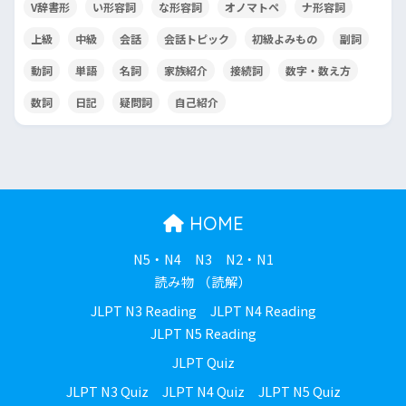
V辞書形
い形容詞
な形容詞
オノマトペ
ナ形容詞
上級
中級
会話
会話トピック
初級よみもの
副詞
動詞
単語
名詞
家族紹介
接続詞
数字・数え方
数詞
日記
疑問詞
自己紹介
HOME
N5・N4
N3
N2・N1
読み物 （読解）
JLPT N3 Reading
JLPT N4 Reading
JLPT N5 Reading
JLPT Quiz
JLPT N3 Quiz
JLPT N4 Quiz
JLPT N5 Quiz