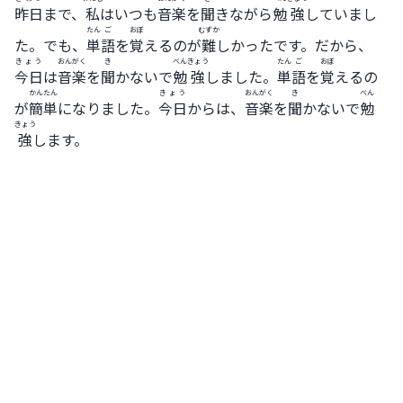
昨日
まで、
私
はいつも
音楽
を
聞
きながら
勉
強
していまし
たん
ご
おぼ
むずか
た。でも、
単
語
を
覚
えるのが
難
しかったです。だから、
きょう
おんがく
き
べん
きょう
たん
ご
おぼ
今日
は
音楽
を
聞
かないで
勉
強
しました。
単
語
を
覚
えるの
かんたん
きょう
おんがく
き
べん
が
簡単
になりました。
今日
からは、
音楽
を
聞
かないで
勉
きょう
強
します。