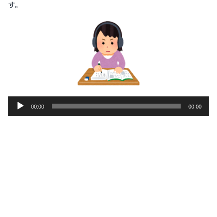
す。
音
00:00
00:00
声
プ
レ
ー
ヤ
ー