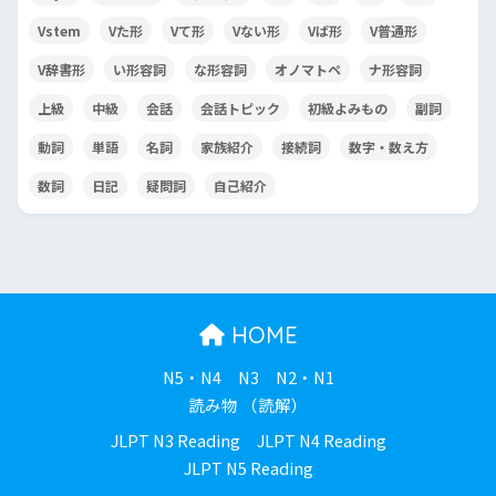
Vstem
Vた形
Vて形
Vない形
Vば形
V普通形
V辞書形
い形容詞
な形容詞
オノマトペ
ナ形容詞
上級
中級
会話
会話トピック
初級よみもの
副詞
動詞
単語
名詞
家族紹介
接続詞
数字・数え方
数詞
日記
疑問詞
自己紹介
HOME
N5・N4
N3
N2・N1
読み物 （読解）
JLPT N3 Reading
JLPT N4 Reading
JLPT N5 Reading