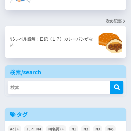
次の記事
N5レベル読解：日記（１７）カレーパンがな
い
検索/search
タグ
Adj +
JLPT N4
N(名詞) +
N1
N2
N3
Nの