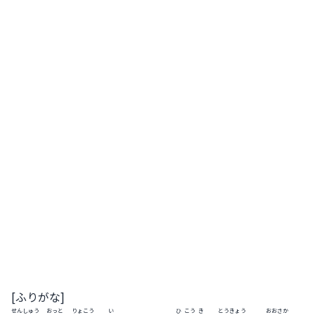
[ふりがな]
せんしゅう
おっと
りょ
こう
い
ひ
こう
き
とう
きょう
おおさか