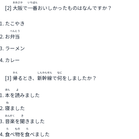
おおさか
いちばん
[2]
大阪
で
一番
おいしかったものはなんですか？
たこやき
べんとう
お
弁当
ラーメン
カレー
かえ
しんかんせん
なに
[3]
帰
るとき、
新幹線
で
何
をしましたか？
ほん
よ
本
を
読
みました
ね
寝
ました
おんがく
き
音楽
を
聞
きました
た
もの
た
食
べ
物
を
食
べました