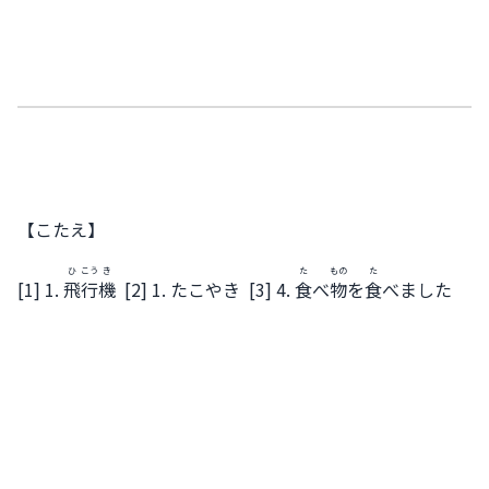
【こたえ】
ひ
こう
き
た
もの
た
[1] 1.
飛
行
機
[2] 1. たこやき [3] 4.
食
べ
物
を
食
べました