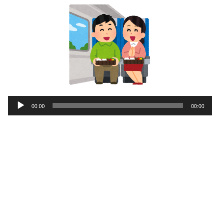
音
00:00
00:00
声
プ
レ
ー
ヤ
ー