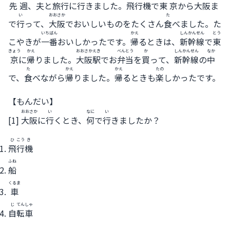
先週
、
夫
と
旅
行
に
行
きました。
飛
行
機
で
東
京
から
大阪
ま
い
おおさか
た
で
行
って、
大阪
でおいしいものをたくさん
食
べました。た
いちばん
かえ
しんかんせん
とう
こやきが
一番
おいしかったです。
帰
るときは、
新幹線
で
東
きょう
かえ
おおさかえき
べんとう
か
しんかんせん
なか
京
に
帰
りました。
大阪駅
でお
弁当
を
買
って、
新幹線
の
中
た
かえ
かえ
たの
で、
食
べながら
帰
りました。
帰
るときも
楽
しかったです。
【もんだい】
おおさか
い
なに
い
[1]
大阪
に
行
くとき、
何
で
行
きましたか？
ひ
こう
き
飛
行
機
ふね
船
くるま
車
じ
てん
しゃ
自
転
車