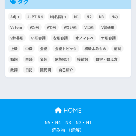
タグ
Adj +
JLPT N4
N(名詞) +
N1
N2
N3
Nの
Vstem
Vた形
Vて形
Vない形
Vば形
V普通形
V辞書形
い形容詞
な形容詞
オノマトペ
ナ形容詞
上級
中級
会話
会話トピック
初級よみもの
副詞
動詞
単語
名詞
家族紹介
接続詞
数字・数え方
数詞
日記
疑問詞
自己紹介
HOME
N5・N4
N3
N2・N1
読み物 （読解）