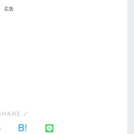
広告
さ
い。
SHARE