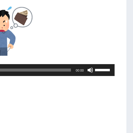
ボ
00:00
リ
ュ
ー
ム
調
節