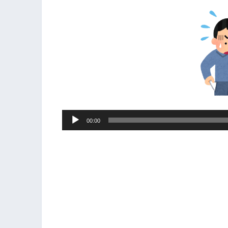
音
00:00
声
プ
レ
ー
ヤ
ー