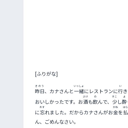
[ふりがな]
きのう
いっしょ
い
昨日
、カナさんと
一緒
にレストランに
行
き
さけ
の
すこ
よ
おいしかったです。お
酒
も
飲
んで、
少
し
酔
わす
かね
はら
に
忘
れました。だからカナさんがお
金
を
払
ん、ごめんなさい。