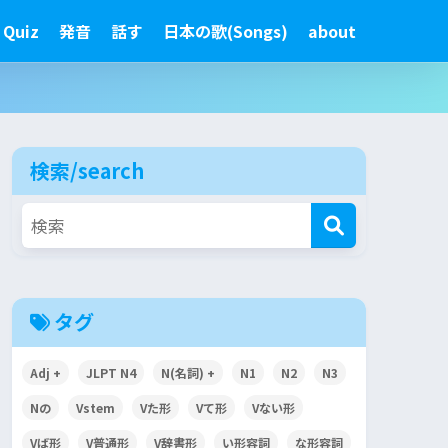
 Quiz
発音
話す
日本の歌(Songs)
about
検索/search
タグ
Adj +
JLPT N4
N(名詞) +
N1
N2
N3
Nの
Vstem
Vた形
Vて形
Vない形
Vば形
V普通形
V辞書形
い形容詞
な形容詞