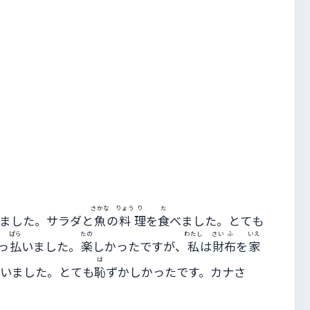
に
は
上
下
矢
印
キ
ー
を
さかな
りょう
り
た
使
ました。サラダと
魚
の
料
理
を
食
べました。とても
ぱら
たの
わたし
さい
ふ
いえ
っ
っ
払
いました。
楽
しかったですが、
私
は
財
布
を
家
て
は
いました。とても
恥
ずかしかったです。カナさ
く
だ