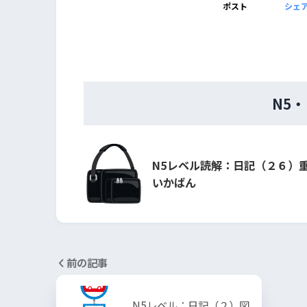
ポスト
シェ
N5
N5レベル読解：日記（２６）
いかばん
前の記事
N5レベル：日記（２）図