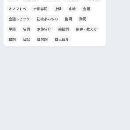
オノマトペ
ナ形容詞
上級
中級
会話
会話トピック
初級よみもの
副詞
動詞
単語
名詞
家族紹介
接続詞
数字・数え方
数詞
日記
疑問詞
自己紹介