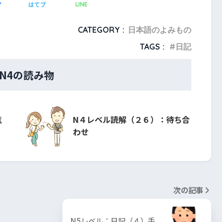
ア
はてブ
LINE
CATEGORY :
日本語のよみもの
TAGS :
日記
・N4の読み物
重
N４レベル読解（２６）：待ち合
わせ
次の記事
N5レベル：日記（４）手