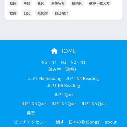
動詞
単語
名詞
家族紹介
接続詞
数字・数え方
数詞
日記
疑問詞
自己紹介
HOME
N5・N4
N3
N2・N1
読み物 （読解）
JLPT N3 Reading
JLPT N4 Reading
JLPT N5 Reading
JLPT Quiz
JLPT N3 Quiz
JLPT N4 Quiz
JLPT N5 Quiz
発音
ピッチアクセント
話す
日本の歌(Songs)
about