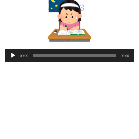
音
00:00
00:00
声
プ
レ
ー
ヤ
ー