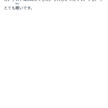
ねむ
とても
眠
いです。