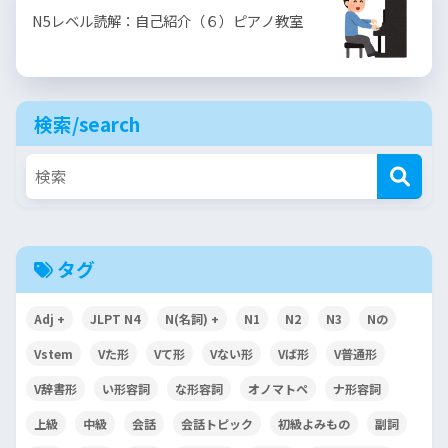
N5レベル読解：自己紹介（６）ピアノ教室
検索/search
タグ
Adj +
JLPT N4
N(名詞) +
N1
N2
N3
Nの
Vstem
Vた形
Vて形
Vない形
Vば形
V普通形
V辞書形
い形容詞
な形容詞
オノマトペ
ナ形容詞
上級
中級
会話
会話トピック
初級よみもの
副詞