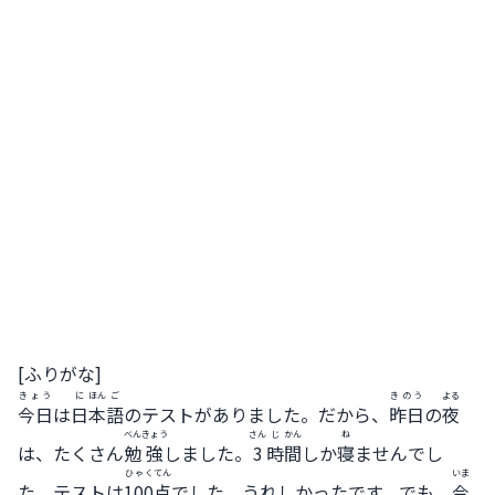
[ふりがな]
きょう
に
ほん
ご
きのう
よる
今日
は
日
本
語
のテストがありました。だから、
昨日
の
夜
べん
きょう
さん
じ
かん
ね
は、たくさん
勉
強
しました。
3
時
間
しか
寝
ませんでし
ひゃく
てん
いま
た。テストは
100
点
でした。うれしかったです。でも、
今