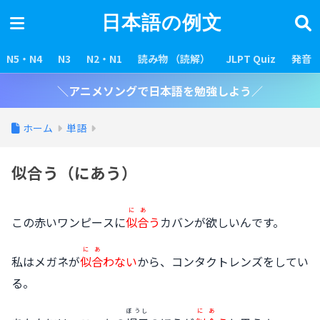
日本語の例文
N5・N4
N3
N2・N1
読み物 （読解）
JLPT Quiz
発音
＼アニメソングで日本語を勉強しよう／
ホーム
単語
似合う（にあう）
にあ
この赤いワンピースに
似合
う
カバンが欲しいんです。
にあ
私はメガネが
似合
わない
から、コンタクトレンズをしてい
る。
ぼうし
にあ