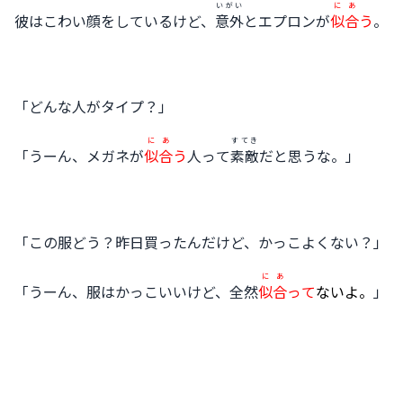
いがい
にあ
彼はこわい顔をしているけど、
意外
とエプロンが
似合
う
。
「どんな人がタイプ？」
にあ
すてき
「うーん、メガネが
似合
う
人って
素敵
だと思うな。」
「この服どう？昨日買ったんだけど、かっこよくない？」
にあ
「うーん、服はかっこいいけど、全然
似合
って
ないよ。
」