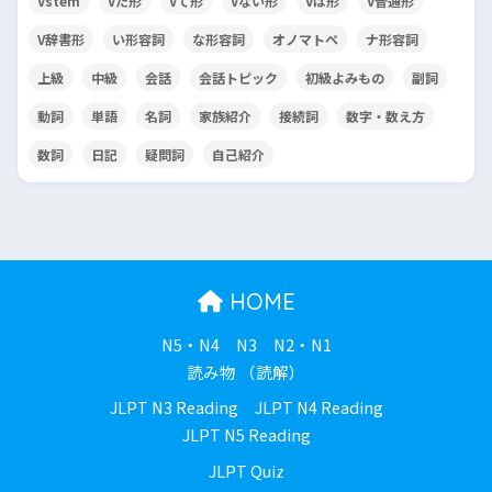
Vstem
Vた形
Vて形
Vない形
Vば形
V普通形
V辞書形
い形容詞
な形容詞
オノマトペ
ナ形容詞
上級
中級
会話
会話トピック
初級よみもの
副詞
動詞
単語
名詞
家族紹介
接続詞
数字・数え方
数詞
日記
疑問詞
自己紹介
HOME
N5・N4
N3
N2・N1
読み物 （読解）
JLPT N3 Reading
JLPT N4 Reading
JLPT N5 Reading
JLPT Quiz