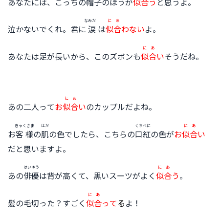
あなたには、こっちの
帽子
のほうが
似合
う
と思うよ。
なみだ
にあ
泣かないでくれ。君に
涙
は
似合
わない
よ。
にあ
あなたは足が長いから、このズボンも
似合
い
そうだね。
にあ
あの二人って
お
似合
い
のカップルだよね。
きゃくさま
はだ
くちべに
にあ
お
客様
の
肌
の色でしたら、こちらの
口紅
の色が
お
似合
い
だと思いますよ。
はいゆう
にあ
あの
俳優
は背が高くて、黒いスーツがよく
似合
う
。
にあ
髪の毛切った？すごく
似合
って
る
よ！