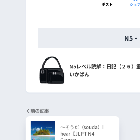
ポスト
シェ
N5
N5レベル読解：日記（２６）
いかばん
前の記事
～そうだ（souda）I
hear【JLPT N4