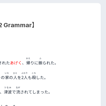
2 Grammar】
かえ
ふ
された
あげく
、
帰
りに
振
られた。
いえ
ひと
ふたり
ころ
その
家
の
人
を
2人
も
殺
した。
つなみ
なが
、
津波
で
流
されてしまった。