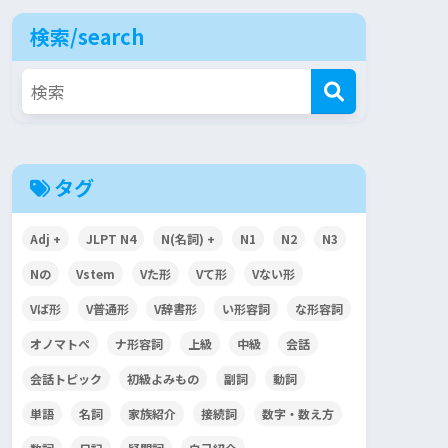
検索/search
タグ
Adj +
JLPT N4
N(名詞) +
N1
N2
N3
Nの
Vstem
Vた形
Vて形
Vない形
Vば形
V普通形
V辞書形
い形容詞
な形容詞
オノマトペ
ナ形容詞
上級
中級
会話
会話トピック
初級よみもの
副詞
動詞
単語
名詞
家族紹介
接続詞
数字・数え方