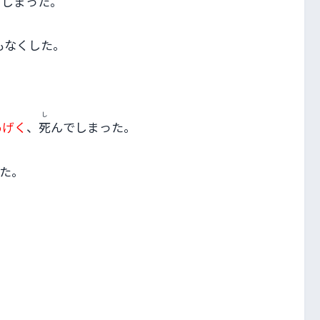
てしまった。
もなくした。
し
あげく
、
死
んでしまった。
た。