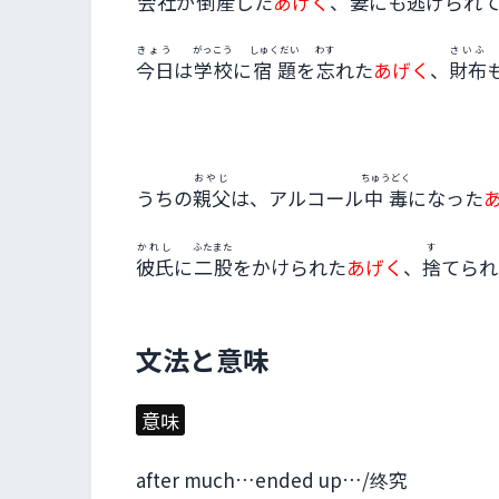
会社
が
倒産
した
あげく
、
妻
にも
逃
げられ
きょう
がっこう
しゅくだい
わす
さいふ
今日
は
学校
に
宿題
を
忘
れた
あげく
、
財布
おやじ
ちゅうどく
うちの
親父
は、アルコール
中毒
になった
かれし
ふたまた
す
彼氏
に
二股
をかけられた
あげく
、
捨
てられ
文法と意味
意味
after much…ended up…/终究