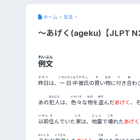
ホーム
文法
～あげく(ageku)【JLPT N
れいぶん
例文
きのう
いちにちじゅう
かれし
か
もの
つ
あ
昨日
は、
一日中
彼氏
の
買
い
物
に
付
き
合
わ
はんにん
いろいろ
もの
ぬす
あの
犯人
は、
色々
な
物
を
盗
んだ
あげく
、
いぜん
す
いえ
じしん
こわ
以前
住
んでいた
家
は、
地震
で
壊
れた
あげく
かいしゃ
とうさん
つま
に