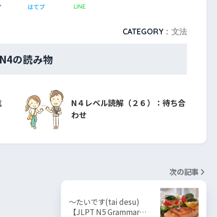
ア
はてブ
LINE
CATEGORY :
文法
・N4の読み物
重
N４レベル読解（２６）：待ち合
わせ
次の記事
～たいです(tai desu)
【JLPT N5 Grammar…