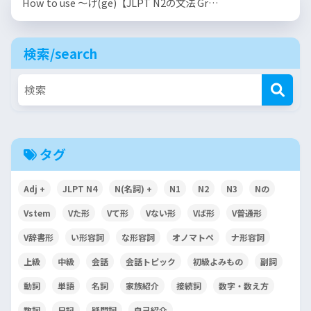
How to use 〜げ(ge)【JLPT N2の文法 Gr…
検索/search
タグ
Adj +
JLPT N4
N(名詞) +
N1
N2
N3
Nの
Vstem
Vた形
Vて形
Vない形
Vば形
V普通形
V辞書形
い形容詞
な形容詞
オノマトペ
ナ形容詞
上級
中級
会話
会話トピック
初級よみもの
副詞
動詞
単語
名詞
家族紹介
接続詞
数字・数え方
数詞
日記
疑問詞
自己紹介