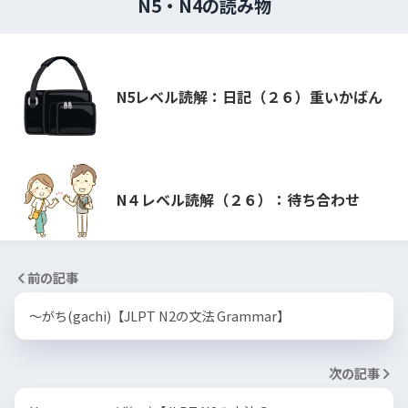
N5・N4の読み物
N5レベル読解：日記（２６）重いかばん
N４レベル読解（２６）：待ち合わせ
前の記事
〜がち(gachi)【JLPT N2の文法 Grammar】
次の記事