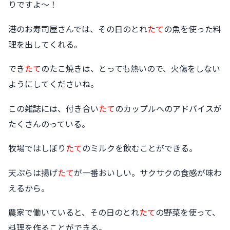
りですよ〜！
港のお寿司屋さんでは、その日のとれ
たて
の魚を使った料
理を出してくれる。
でき
たて
のたこ焼きは、とっても熱いので、火傷をしない
ようにしてくださいね。
この雑誌には、付き合い
たて
のカップルへのアドバイスが
たくさんのっている。
牧場ではしぼり
たて
のミルクを飲むことができる。
天ぷらは揚げ
たて
が一番おいしい。サクサクの食感が味わ
えるから。
農家で働いていると、その日のとれ
たて
の野菜を使って、
料理を作ることができる。