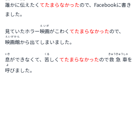
誰
かに
伝
えたく
てたまらなかった
ので、Facebookに書き
ました。
えいが
見ていたホラー
映画
がこわく
てたまらなかった
ので、
えいがかん
映画館
から出てしまいました。
いき
くる
きゅうきゅうしゃ
息
ができなくて、
苦
しく
てたまらなかった
ので
救急車
を
よ
呼
びました。