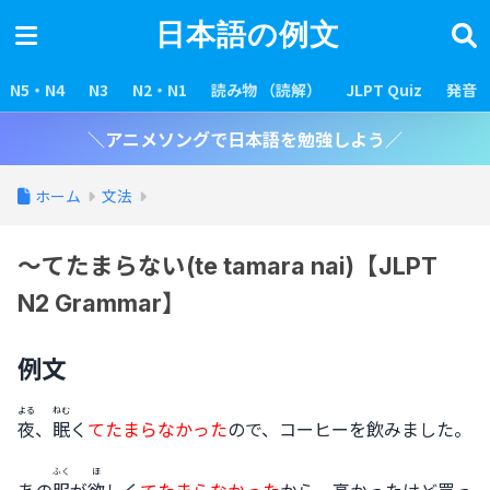
日本語の例文
N5・N4
N3
N2・N1
読み物 （読解）
JLPT Quiz
発音
＼アニメソングで日本語を勉強しよう／
ホーム
文法
〜てたまらない(te tamara nai)【JLPT
N2 Grammar】
例文
よる
ねむ
夜
、
眠
く
てたまらなかった
ので、コーヒーを飲みました。
ふく
ほ
あの
服
が
欲
しく
てたまらなかった
から、高かったけど買っ