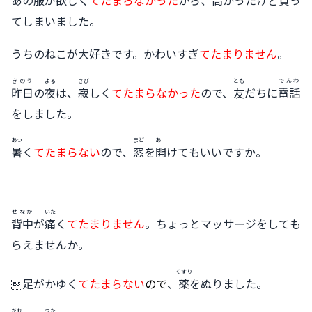
てしまいました。
うちのねこが大好きです。かわいすぎ
てたまりません
。
きのう
よる
さび
とも
でんわ
昨日
の
夜
は、
寂
しく
てたまらなかった
ので、
友
だちに
電話
をしました。
あつ
まど
あ
暑
く
てたまらない
ので、
窓
を
開
けてもいいですか。
せなか
いた
背中
が
痛
く
てたまりません
。ちょっとマッサージをしても
らえませんか。
くすり
足がかゆく
てたまらない
ので
、
薬
をぬりました。
だれ
つた