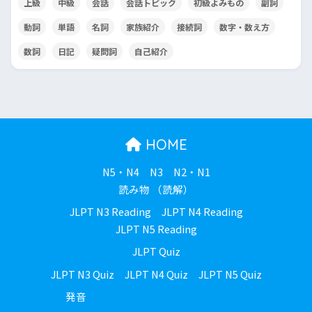
上級
中級
会話
会話トピック
初級よみもの
副詞
動詞
単語
名詞
家族紹介
接続詞
数字・数え方
数詞
日記
疑問詞
自己紹介
HOME
N5・N4
N3
N2・N1
読み物 （読解）
JLPT N3 Reading
JLPT N4 Reading
JLPT N5 Reading
JLPT Quiz
JLPT N3 Quiz
JLPT N4 Quiz
JLPT N5 Quiz
発音