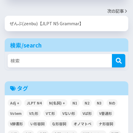
次の記事
ぜんぶ(zenbu)【JLPT N5 Grammar】
検索/search
タグ
Adj +
JLPT N4
N(名詞) +
N1
N2
N3
Nの
Vstem
Vた形
Vて形
Vない形
Vば形
V普通形
V辞書形
い形容詞
な形容詞
オノマトペ
ナ形容詞