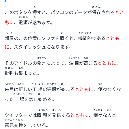
お
ほぞん
このボタンを
押
すと、パソコンのデータが
保存
される
とと
でんげん
お
もに
、
電源
が
落
ちます。
へや
いち
お
きのうてき
部屋
のこの
位置
にソファを
置
くと、
機能的
である
ととも
に
、スタイリッシュになります。
はつげん
ちゅうもく
たか
そのアイドルの
発言
によって、
注目
が
高
まる
とともに
、
ひはん
あつ
批判
も
集
まった。
らいげつ
あたら
こうじょう
けんせつ
はじ
つか
来月
は
新
しい
工場
の
建設
が
始
まる
とともに
、
使
わなくな
こうじょう
こわ
はじ
った
工場
を
壊
し
始
める。
じょうほう
はっしん
さまざま
ひと
ツイッターでは
情報
を
発信
する
とともに
、
様々
な
人
と
いけんこうかん
意見交換
をしている。