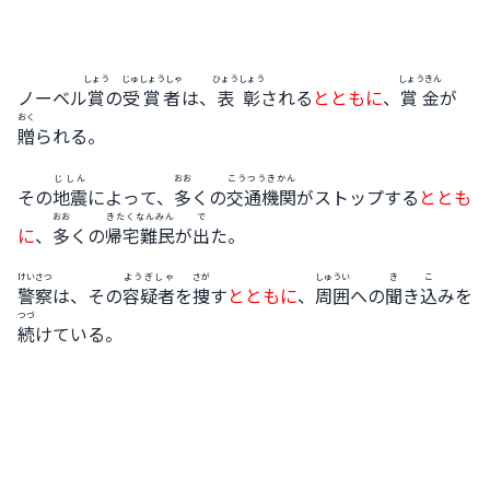
しょう
じゅしょうしゃ
ひょうしょう
しょうきん
ノーベル
賞
の
受賞者
は、
表彰
される
とともに
、
賞金
が
おく
贈
られる。
じしん
おお
こうつうきかん
その
地震
によって、
多
くの
交通機関
がストップする
ととも
おお
きたくなんみん
で
に
、
多
くの
帰宅難民
が
出
た。
けいさつ
ようぎしゃ
さが
しゅうい
き
こ
警察
は、その
容疑者
を
捜
す
とともに
、
周囲
への
聞
き
込
みを
つづ
続
けている。