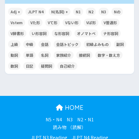
Adj +
JLPT N4
N(名詞) +
N1
N2
N3
Nの
Vstem
Vた形
Vて形
Vない形
Vば形
V普通形
V辞書形
い形容詞
な形容詞
オノマトペ
ナ形容詞
上級
中級
会話
会話トピック
初級よみもの
副詞
動詞
単語
名詞
家族紹介
接続詞
数字・数え方
数詞
日記
疑問詞
自己紹介
HOME
N5・N4
N3
N2・N1
読み物 （読解）
JLPT N3 Reading
JLPT N4 Reading