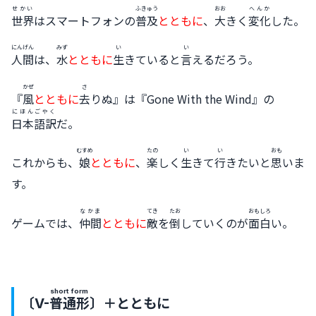
せかい
ふきゅう
おお
へんか
世界
はスマートフォンの
普及
とともに
、
大
きく
変化
した。
にんげん
みず
い
い
人間
は、
水
とともに
生
きていると
言
えるだろう。
かぜ
さ
『
風
とともに
去
りぬ』は『Gone With the Wind』の
にほんごやく
日本語訳
だ。
むすめ
たの
い
い
おも
これからも、
娘
とともに
、
楽
しく
生
きて
行
きたいと
思
いま
す。
なかま
てき
たお
おもしろ
ゲームでは、
仲間
とともに
敵
を
倒
していくのが
面白
い。
short form
〔V-
普通形
〕＋とともに