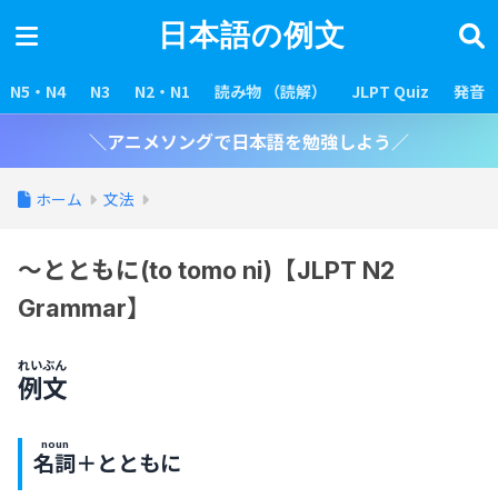
日本語の例文
N5・N4
N3
N2・N1
読み物 （読解）
JLPT Quiz
発音
＼アニメソングで日本語を勉強しよう／
ホーム
文法
～とともに(to tomo ni)【JLPT N2
Grammar】
れいぶん
例文
noun
名詞
＋とともに