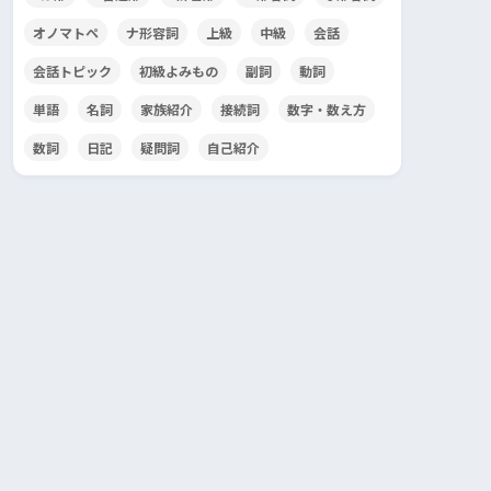
オノマトペ
ナ形容詞
上級
中級
会話
会話トピック
初級よみもの
副詞
動詞
単語
名詞
家族紹介
接続詞
数字・数え方
数詞
日記
疑問詞
自己紹介