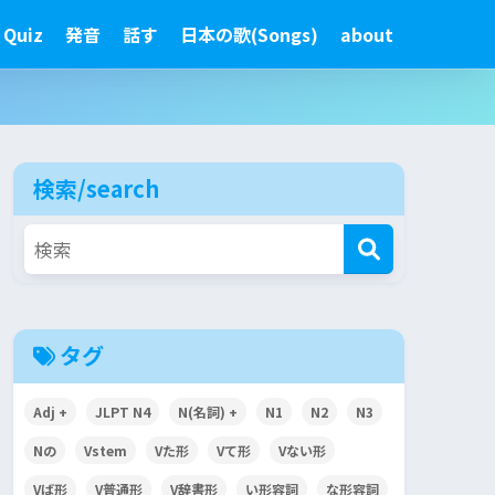
 Quiz
発音
話す
日本の歌(Songs)
about
検索/search
タグ
Adj +
JLPT N4
N(名詞) +
N1
N2
N3
Nの
Vstem
Vた形
Vて形
Vない形
Vば形
V普通形
V辞書形
い形容詞
な形容詞