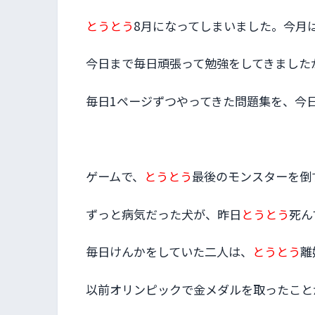
とうとう
8月になってしまいました。今月
今日まで毎日頑張って勉強をしてきました
毎日1ページずつやってきた問題集を、今
ゲームで、
とうとう
最後のモンスターを倒
ずっと病気だった犬が、昨日
とうとう
死ん
毎日けんかをしていた二人は、
とうとう
離
以前オリンピックで金メダルを取ったこと