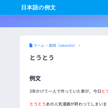
日本語の例文
ホーム
副詞（adverbs）
とうとう
例文
3年かけて一人で作っていた家が、今日
と
とうとう
あの人気漫画が終わってしまいま