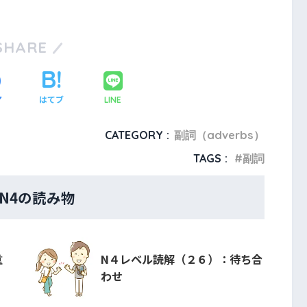
SHARE
ア
はてブ
LINE
CATEGORY :
副詞（adverbs）
TAGS :
副詞
・N4の読み物
重
N４レベル読解（２６）：待ち合
わせ