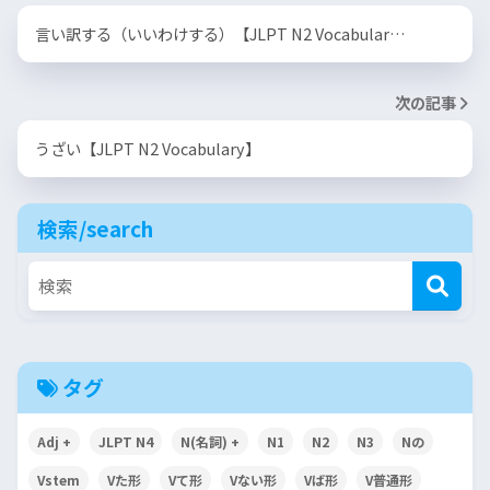
言い訳する（いいわけする）【JLPT N2 Vocabular…
次の記事
うざい【JLPT N2 Vocabulary】
検索/search
タグ
Adj +
JLPT N4
N(名詞) +
N1
N2
N3
Nの
Vstem
Vた形
Vて形
Vない形
Vば形
V普通形