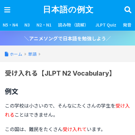
日本語の例文
N5・N4
N3
N2・N1
読み物 （読解）
JLPT Quiz
発音
＼アニメソングで日本語を勉強しよう／
ホーム
単語
受け入れる【JLPT N2 Vocabulary】
例文
この学校は小さいので、そんなにたくさんの学生を
受け入
れる
ことはできません。
この国は、難民をたくさん
受け入れて
います。