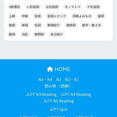
V辞書形
い形容詞
な形容詞
オノマトペ
ナ形容詞
上級
中級
会話
会話トピック
初級よみもの
副詞
動詞
単語
名詞
家族紹介
接続詞
数字・数え方
数詞
日記
疑問詞
自己紹介
HOME
N5・N4
N3
N2・N1
読み物 （読解）
JLPT N3 Reading
JLPT N4 Reading
JLPT N5 Reading
JLPT Quiz