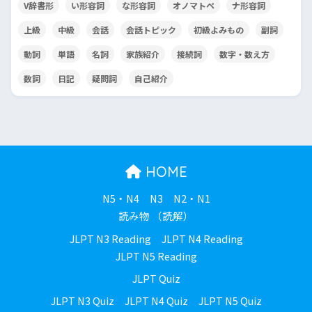
V辞書形
い形容詞
な形容詞
オノマトペ
ナ形容詞
上級
中級
会話
会話トピック
初級よみもの
副詞
動詞
単語
名詞
家族紹介
接続詞
数字・数え方
数詞
日記
疑問詞
自己紹介
HOME
N5・N4
N3
N2・N1
読み物 （読解）
JLPT N3 Reading
JLPT N4 Reading
JLPT N5 Reading
JLPT Quiz
JLPT N3 Quiz
JLPT N4 Quiz
JLPT N5 Quiz