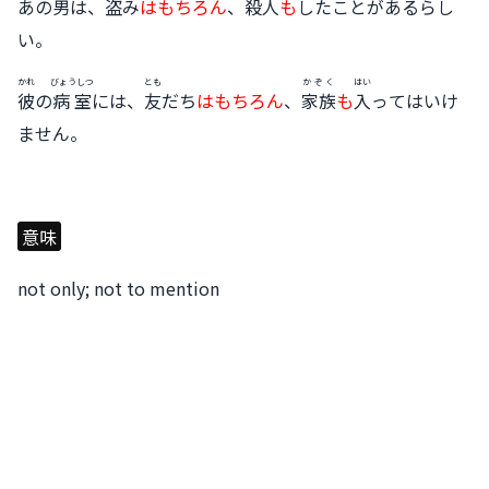
あの
男
は、
盗
み
はもちろん
、
殺人
も
したことがあるらし
い。
かれ
びょうしつ
とも
かぞく
はい
彼
の
病室
には、
友
だち
はもちろん
、
家族
も
入
ってはいけ
ません。
意味
not only; not to mention