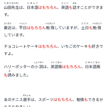
やまだ
せんせい
にほんご
えいご
はな
山田
先生
は、
日本語
はもちろん
、
英語
も
話
すことができま
す。
さいきん
へいじつ
べんきょう
どにち
べんきょう
最近
は、
平日
はもちろん
勉強
していますが、
土日
も
勉強
しています。
チョコレートケーキ
はもちろん
、いちごのケーキ
も
好きで
すよ。
しょうせつ
えいごばん
にほんごばん
ハリーポッターの
小説
は、
英語版
はもちろん
、
日本語版
よ
も
読
みました。
せんしゅ
あのテニス
選手
は、スポーツ
はもちろん
、勉強
も
できるか
らうらやましい。