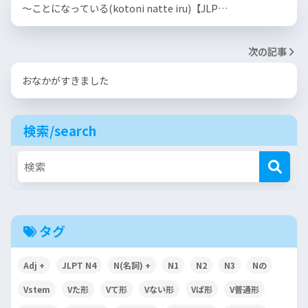
〜ことになっている(kotoni natte iru)【JLP…
次の記事
おなかがすきました
検索/search
タグ
Adj +
JLPT N4
N(名詞) +
N1
N2
N3
Nの
Vstem
Vた形
Vて形
Vない形
Vば形
V普通形