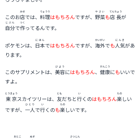
みせ
りょうり
やさい
てんちょう
このお
店
では、
料理
はもちろん
ですが、
野菜
も
店長
が
じぶん
つく
自分
で
作
ってるんです。
にほん
かいがい
にんき
ポケモンは、
日本
で
はもちろん
ですが、
海外
で
も
人気
があ
ります。
びよう
けんこう
このサプリメントは、
美容
に
はもちろん
、
健康
に
も
いいで
すよ。
とうきょう
とも
い
たの
東京
スカイツリーは、
友
だちと
行
くの
はもちろん
楽
しい
ひとり
い
たの
ですが、
一人
で
行
くの
も
楽
しいです。
おとこ
ぬす
さつじん