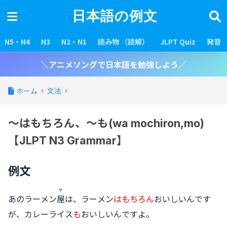
日本語の例文
N5・N4
N3
N2・N1
読み物 （読解）
JLPT Quiz
発音
＼アニメソングで日本語を勉強しよう／
ホーム
文法
〜はもちろん、〜も(wa mochiron,mo)
【JLPT N3 Grammar】
例文
や
あのラーメン
屋
は、ラーメン
はもちろん
おいしいんです
が、カレーライス
も
おいしいんですよ。