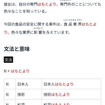
彼女は、自分の専門
はもとより
、
専門外
のことについても
色々なことを知っている。
しょくひんぎょうかい
今回の食品の安全に関する事件は、
食品業界
はもとよ
えいきょう
り
、色々な業界に
影響
を与えています。
文法と意味
文法
N +
はもとより
N
日本人
日本人
はもとより
N
技術
技術
はもとより
N
紅茶
紅茶
はもとより