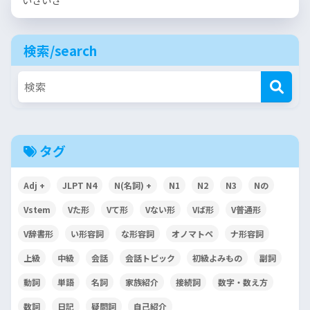
検索/search
タグ
Adj +
JLPT N4
N(名詞) +
N1
N2
N3
Nの
Vstem
Vた形
Vて形
Vない形
Vば形
V普通形
V辞書形
い形容詞
な形容詞
オノマトペ
ナ形容詞
上級
中級
会話
会話トピック
初級よみもの
副詞
動詞
単語
名詞
家族紹介
接続詞
数字・数え方
数詞
日記
疑問詞
自己紹介