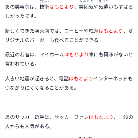
ぎじゅつ
ふんいき
きづか
あの美容院は、
技術
はもとより
、
雰囲気
や
気遣
いもすばら
しかったです。
新しくできた喫茶店では、コーヒーや紅茶
はもとより
、オ
リジナルのバーガーも食べることができる。
最近の若者は、マイホーム
はもとより
車にも興味がないと
言われている。
大きい地震が起きると、電話
はもとより
インターネットも
つながりにくくなることがある。
あのサッカー選手は、サッカーファン
はもとより
、一般の
人からも人気がある。
せんもんがい