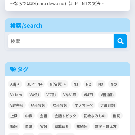
〜ならではの(nara dewa no)【JLPT N1の文法…
検索/search
タグ
Adj +
JLPT N4
N(名詞) +
N1
N2
N3
Nの
Vstem
Vた形
Vて形
Vない形
Vば形
V普通形
V辞書形
い形容詞
な形容詞
オノマトペ
ナ形容詞
上級
中級
会話
会話トピック
初級よみもの
副詞
動詞
単語
名詞
家族紹介
接続詞
数字・数え方