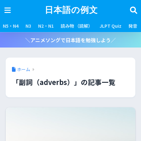
日本語の例文
N5・N4
N3
N2・N1
読み物 （読解）
JLPT Quiz
発音
＼アニメソングで日本語を勉強しよう／
ホーム
「副詞（adverbs）」の記事一覧