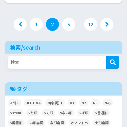
1
2
3
…
12
検索/search
タグ
Adj +
JLPT N4
N(名詞) +
N1
N2
N3
Nの
Vstem
Vた形
Vて形
Vない形
Vば形
V普通形
V辞書形
い形容詞
な形容詞
オノマトペ
ナ形容詞