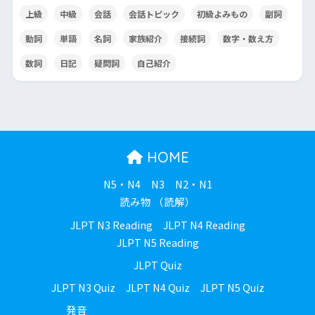
上級
中級
会話
会話トピック
初級よみもの
副詞
動詞
単語
名詞
家族紹介
接続詞
数字・数え方
数詞
日記
疑問詞
自己紹介
HOME
N5・N4
N3
N2・N1
読み物 （読解）
JLPT N3 Reading
JLPT N4 Reading
JLPT N5 Reading
JLPT Quiz
JLPT N3 Quiz
JLPT N4 Quiz
JLPT N5 Quiz
発音