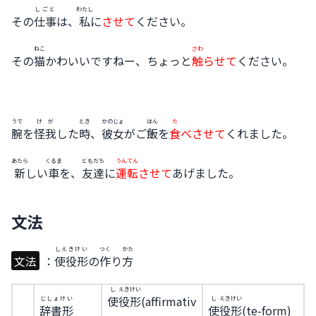
しごと
わたし
その
仕事
は、
私
に
させて
ください。
ねこ
さわ
その
猫
かわいいですねー、ちょっと
触
らせて
ください。
うで
けが
とき
かのじょ
はん
た
腕
を
怪我
した
時
、
彼女
がご
飯
を
食
べさせて
くれました。
あたら
くるま
ともだち
うんてん
新
しい
車
を、
友達
に
運転
させて
あげました。
文法
しえきけい
つく
かた
文法
：
使役形
の
作
り
方
し
えき
けい
使
役
形
(affirmativ
じしょけい
し
えき
けい
辞書形
使
役
形
(te-form)