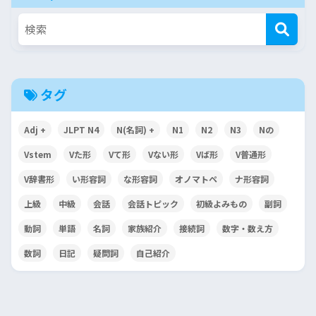
タグ
Adj +
JLPT N4
N(名詞) +
N1
N2
N3
Nの
Vstem
Vた形
Vて形
Vない形
Vば形
V普通形
V辞書形
い形容詞
な形容詞
オノマトペ
ナ形容詞
上級
中級
会話
会話トピック
初級よみもの
副詞
動詞
単語
名詞
家族紹介
接続詞
数字・数え方
数詞
日記
疑問詞
自己紹介