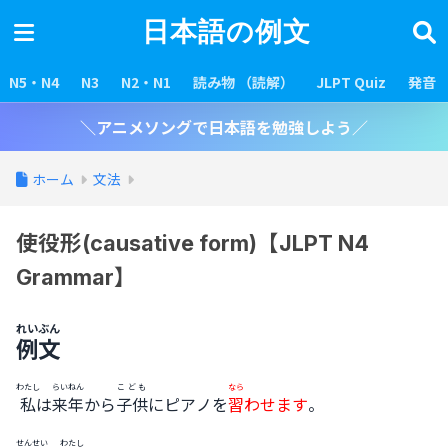
日本語の例文
N5・N4
N3
N2・N1
読み物 （読解）
JLPT Quiz
発音
＼アニメソングで日本語を勉強しよう／
ホーム
文法
使役形(causative form)【JLPT N4
Grammar】
れいぶん
例文
わたし
らいねん
こども
なら
私
は
来年
から
子供
にピアノを
習
わせます
。
せんせい
わたし