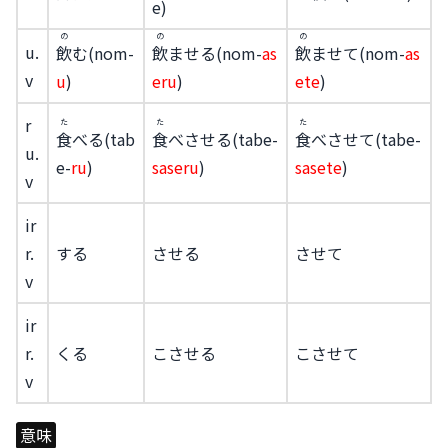
e)
の
の
の
u.
飲
む(nom-
飲
ませる(nom-
as
飲
ませて(nom-
as
v
u
)
eru
)
ete
)
r
た
た
た
食
べる(tab
食
べさせる(tabe-
食
べさせて(tabe-
u.
e-
ru
)
saseru
)
sasete
)
v
ir
r.
する
させる
させて
v
ir
r.
くる
こさせる
こさせて
v
意味