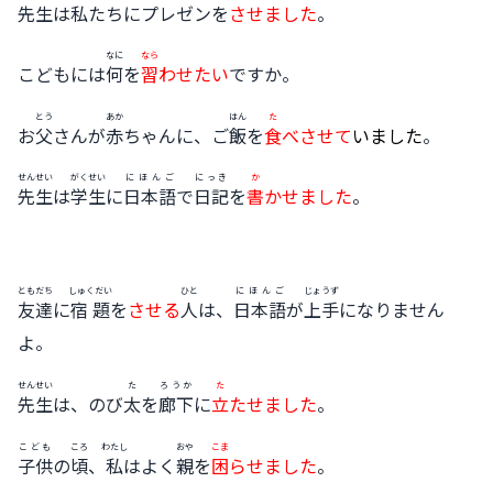
先生
は
私
たちにプレゼンを
させました
。
なに
なら
こどもには
何
を
習
わせたい
ですか。
とう
あか
はん
た
お
父
さんが
赤
ちゃんに、ご
飯
を
食
べさせて
いました
。
せんせい
がくせい
にほんご
にっき
か
先生
は
学生
に
日本語
で
日記
を
書
かせました
。
ともだち
しゅくだい
ひと
にほんご
じょうず
友達
に
宿題
を
させる
人
は、
日本語
が
上手
になりません
よ。
せんせい
た
ろうか
た
先生
は、のび
太
を
廊下
に
立
たせました
。
こども
ころ
わたし
おや
こま
子供
の
頃
、
私
はよく
親
を
困
らせました
。