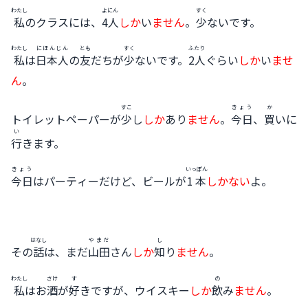
わたし
よにん
すく
私
のクラスには、
4人
しか
い
ません
。
少
ないです。
わたし
にほんじん
とも
すく
ふたり
私
は
日本人
の
友
だちが
少
ないです。
2人
ぐらい
しか
い
ませ
ん
。
すこ
きょう
か
トイレットペーパーが
少
し
しか
あり
ません
。
今日
、
買
いに
い
行
きます。
きょう
いっぽん
今日
はパーティーだけど、ビールが
1本
しかない
よ。
はなし
やまだ
し
その
話
は、まだ
山田
さん
しか
知
り
ません
。
わたし
さけ
す
の
私
はお
酒
が
好
きですが、ウイスキー
しか
飲
み
ません
。