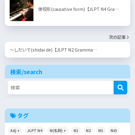
使役形(causative form)【JLPT N4 Gra…
次の記事
～しだいで(shidai de)【JLPT N2 Gramma…
検索/search
タグ
Adj +
JLPT N4
N(名詞) +
N1
N2
N3
Nの