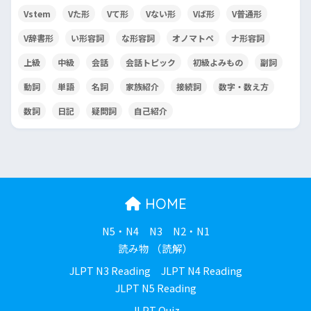
Vstem
Vた形
Vて形
Vない形
Vば形
V普通形
V辞書形
い形容詞
な形容詞
オノマトペ
ナ形容詞
上級
中級
会話
会話トピック
初級よみもの
副詞
動詞
単語
名詞
家族紹介
接続詞
数字・数え方
数詞
日記
疑問詞
自己紹介
HOME
N5・N4
N3
N2・N1
読み物 （読解）
JLPT N3 Reading
JLPT N4 Reading
JLPT N5 Reading
JLPT Quiz