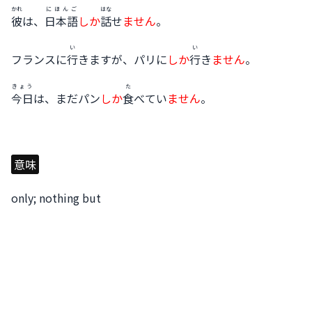
かれ
にほんご
はな
彼
は、
日本語
しか
話
せ
ません
。
い
い
フランスに
行
きますが、パリに
しか
行
き
ません
。
きょう
た
今日
は、まだパン
しか
食
べてい
ません
。
意味
only; nothing but