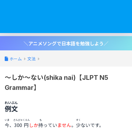
＼アニメソングで日本語を勉強しよう／
ホーム
文法
～しか～ない(shika nai)【JLPT N5
Grammar】
れいぶん
例文
いま
さんびゃくえん
も
すく
今
、
300円
しか
持
ってい
ません
。
少
ないです。