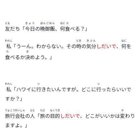
とも
きょう
ばんごはん
なに
た
友
だち「
今日
の
晩御飯
、
何
食
べる？」
わたし
とき
きぶん
なに
私
「うーん。わからない。その
時
の
気分
しだいで
、
何
を
た
き
食
べるか
決
めよう。」
わたし
い
い
私
「ハワイに
行
きたいんですが。どこに
行
ったらいいで
すか？」
りょこうがいしゃ
ひと
たび
もくてき
か
旅行会社
の
人
「
旅
の
目的
しだいで
、どこがいいかは
変
わり
ますよ。」