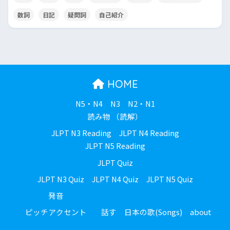
数詞
日記
疑問詞
自己紹介
HOME
N5・N4
N3
N2・N1
読み物 （読解）
JLPT N3 Reading
JLPT N4 Reading
JLPT N5 Reading
JLPT Quiz
JLPT N3 Quiz
JLPT N4 Quiz
JLPT N5 Quiz
発音
ピッチアクセント
話す
日本の歌(Songs)
about