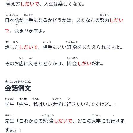
考
え
方
しだいで
、
人生
は
楽
しくなる。
にほんご
じょうず
どりょく
日本語
が
上手
になるかどうかは、あたなたの
努力
しだい
き
で
、
決
まりますよ。
はな
かた
あいて
いんしょう
話
し
方
しだいで
、
相手
にいい
印象
をあたえられますよ。
みせ
はい
りょうきん
そのお
店
に
入
るかどうかは、
料金
しだい
だね。
かいわ
れいぶん
会話
例文
がくせい
せんせい
わたし
だいがく
い
学生
「
先生
、
私
はいい
大学
に
行
きたいんですけど。」
せんせい
べんきょう
だいがく
い
先生
「これからの
勉強
しだいで
、どこの
大学
にも
行
けま
すよ。」