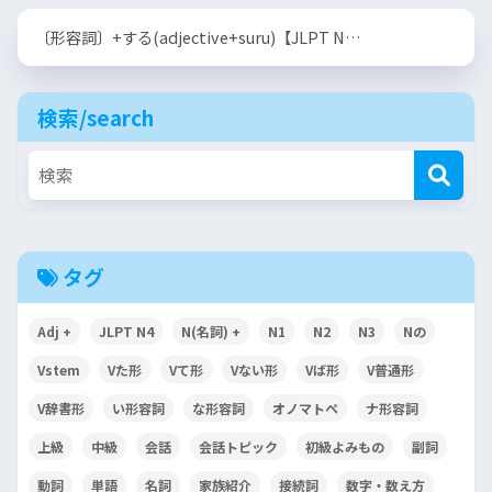
〔形容詞〕+する(adjective+suru)【JLPT N…
検索/search
タグ
Adj +
JLPT N4
N(名詞) +
N1
N2
N3
Nの
Vstem
Vた形
Vて形
Vない形
Vば形
V普通形
V辞書形
い形容詞
な形容詞
オノマトペ
ナ形容詞
上級
中級
会話
会話トピック
初級よみもの
副詞
動詞
単語
名詞
家族紹介
接続詞
数字・数え方