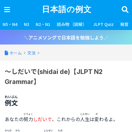
日本語の例文
N5・N4
N3
N2・N1
読み物 （読解）
JLPT Quiz
発音
＼アニメソングで日本語を勉強しよう／
ホーム
文法
～しだいで(shidai de)【JLPT N2
Grammar】
れいぶん
例文
どりょく
じんせい
か
あなたの
努力
しだいで
、これからの
人生
は
変
わるよ。
かんが
かた
じんせい
たの