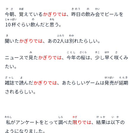
けさ
おぼ
きのう
の
かい
今朝
、
覚
えている
かぎりでは
、
昨日
の
飲
み
会
でビールを
じゅっぱい
の
おも
10杯
ぐらい
飲
んだと
思
う。
き
ふたり
わか
聞
いた
かぎりでは
、あの
2人
は
別
れたらしい。
み
ことし
さくら
すこ
はや
さ
ニュースで
見
た
かぎりでは
、
今年
の
桜
は、
少
し
早
く
咲
くみ
たい。
ざっし
よ
はつばい
えんき
雑誌
で
読
んだ
かぎりでは
、あたらしいゲームは
発売
が
延期
されるらしい。
わたし
しら
かぎ
けっか
いか
私
がアンケートをとって
調
べた
限
りでは
、
結果
は
以下
の
ようになりました。