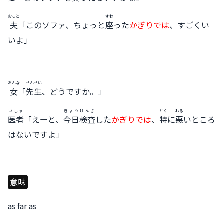
おっと
すわ
夫
「このソファ、ちょっと
座
った
かぎりでは
、すごくい
いよ」
おんな
せんせい
女
「
先生
、どうですか。」
いしゃ
きょう
けんさ
とく
わる
医者
「えーと、
今日
検査
した
かぎりでは
、
特
に
悪
いところ
はないですよ」
意味
as far as