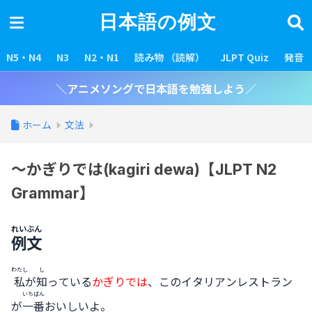
日本語の例文
N5・N4
N3
N2・N1
読み物 （読解）
JLPT Quiz
発音
＼アニメソングで日本語を勉強しよう／
ホーム
文法
～かぎりでは(kagiri dewa)【JLPT N2
Grammar】
れいぶん
例文
わたし
し
私
が
知
っている
かぎりでは
、このイタリアンレストラン
いちばん
が
一番
おいしいよ。