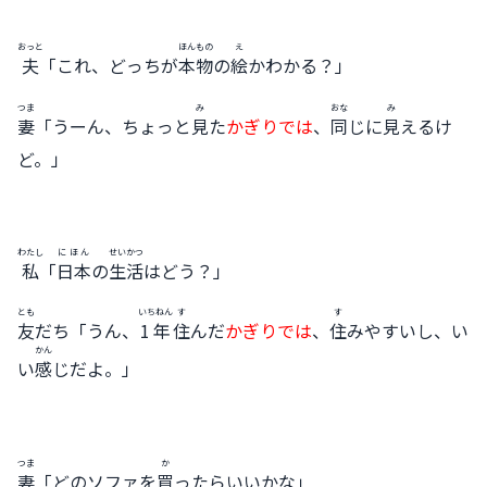
おっと
ほんもの
え
夫
「これ、どっちが
本物
の
絵
かわかる？」
つま
み
おな
み
妻
「うーん、ちょっと
見
た
かぎりでは
、
同
じに
見
えるけ
ど。」
わたし
にほん
せいかつ
私
「
日本
の
生活
はどう？」
とも
いちねん
す
す
友
だち「うん、
1年
住
んだ
かぎりでは
、
住
みやすいし、い
かん
い
感
じだよ。」
つま
か
妻
「どのソファを
買
ったらいいかな」