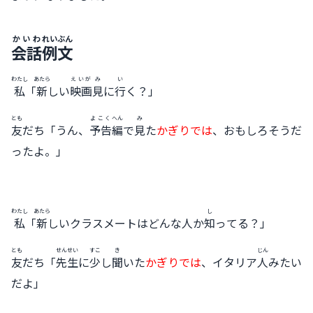
かいわ
れいぶん
会話
例文
わたし
あたら
えいが
み
い
私
「
新
しい
映画
見
に
行
く？」
とも
よこく
へん
み
友
だち「うん、
予告
編
で
見
た
かぎりでは
、おもしろそうだ
ったよ。」
わたし
あたら
し
私
「
新
しいクラスメートはどんな人か
知
ってる？」
とも
せんせい
すこ
き
じん
友
だち「
先生
に
少
し
聞
いた
かぎりでは
、イタリア
人
みたい
だよ」