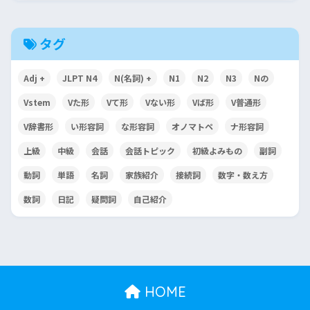
タグ
Adj +
JLPT N4
N(名詞) +
N1
N2
N3
Nの
Vstem
Vた形
Vて形
Vない形
Vば形
V普通形
V辞書形
い形容詞
な形容詞
オノマトペ
ナ形容詞
上級
中級
会話
会話トピック
初級よみもの
副詞
動詞
単語
名詞
家族紹介
接続詞
数字・数え方
数詞
日記
疑問詞
自己紹介
HOME