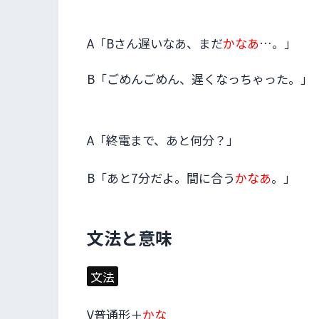
A「Bさん遅いなあ、まだ
かなあ
…。」
B「ごめんごめん、遅くなっちゃった。」
A「終電まで、あと何分？」
B「あと7分だよ。間に合う
かなあ
。」
文法と意味
文法
V普通形＋
かな