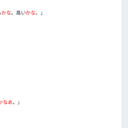
ら
かな
。高い
かな
。」
かなあ
。」
」