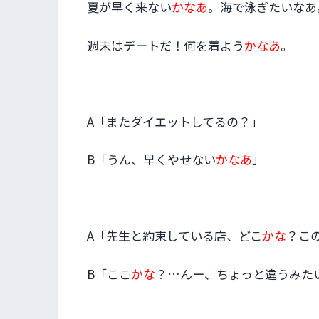
夏が早く来ない
かなあ
。海で泳ぎたいなあ
週末はデートだ！何を着よう
かなあ
。
A「またダイエットしてるの？」
B「うん、早くやせない
かなあ
」
A「先生と約束している店、どこ
かな
？こ
B「ここ
かな
？…んー、ちょっと違うみた