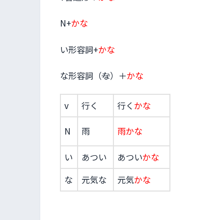
N+
かな
い形容詞+
かな
な形容詞（
な
）＋
かな
v
行く
行く
かな
N
雨
雨
かな
い
あつい
あつい
かな
な
元気な
元気
かな