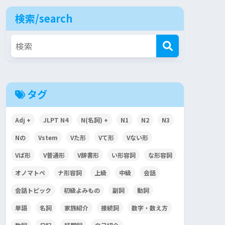
検索/search
タグ
Adj +
JLPT N4
N(名詞) +
N1
N2
N3
Nの
Vstem
Vた形
Vて形
Vない形
Vば形
V普通形
V辞書形
い形容詞
な形容詞
オノマトペ
ナ形容詞
上級
中級
会話
会話トピック
初級よみもの
副詞
動詞
単語
名詞
家族紹介
接続詞
数字・数え方