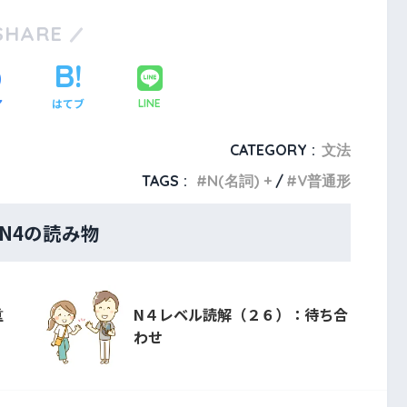
SHARE
ア
はてブ
LINE
CATEGORY :
文法
TAGS :
N(名詞) +
V普通形
・N4の読み物
重
N４レベル読解（２６）：待ち合
わせ