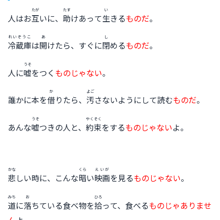
たが
たす
い
人はお
互
いに、
助
けあって
生
きる
ものだ
。
れいぞうこ
あ
し
冷蔵庫
は
開
けたら、すぐに
閉
める
ものだ
。
うそ
人に
嘘
をつく
ものじゃない
。
か
よご
誰かに本を
借
りたら、
汚
さないようにして読む
ものだ
。
うそ
やくそく
あんな
嘘
つきの人と、
約束
をする
ものじゃない
よ。
かな
くら
えいが
悲
しい時に、こんな
暗
い
映画
を見る
ものじゃない
。
みち
お
ひろ
道
に
落
ちている食べ物を
拾
って、食べる
ものじゃありませ
ん
よ。