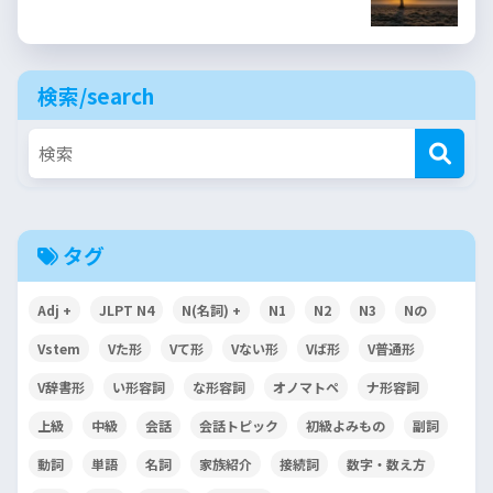
検索/search
タグ
Adj +
JLPT N4
N(名詞) +
N1
N2
N3
Nの
Vstem
Vた形
Vて形
Vない形
Vば形
V普通形
V辞書形
い形容詞
な形容詞
オノマトペ
ナ形容詞
上級
中級
会話
会話トピック
初級よみもの
副詞
動詞
単語
名詞
家族紹介
接続詞
数字・数え方