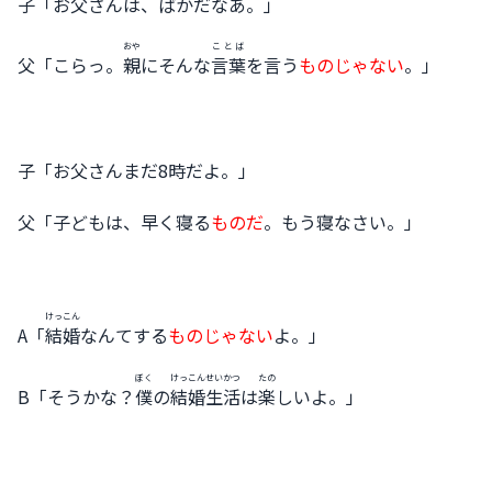
子「お父さんは、ばかだなあ。」
おや
ことば
父「こらっ。
親
にそんな
言葉
を言う
ものじゃない
。」
子「お父さんまだ8時だよ。」
父「子どもは、早く寝る
ものだ
。もう寝なさい。」
けっこん
A「
結婚
なんてする
ものじゃない
よ。」
ぼく
けっこん
せいかつ
たの
B「そうかな？
僕
の
結婚
生活
は
楽
しいよ。」