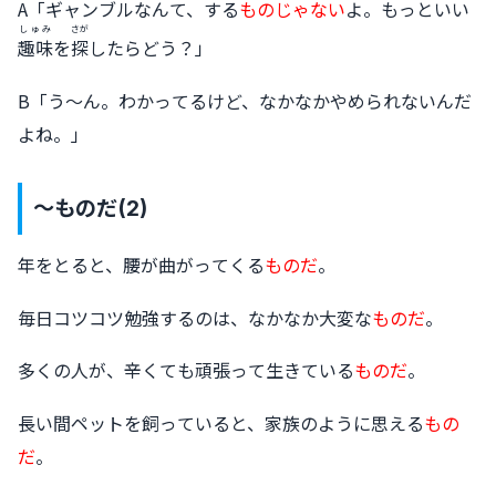
A「ギャンブルなんて、する
ものじゃない
よ。もっといい
しゅみ
さが
趣味
を
探
したらどう？」
B「う〜ん。わかってるけど、なかなかやめられないんだ
よね。」
〜ものだ(2)
年をとると、腰が曲がってくる
ものだ
。
毎日コツコツ勉強するのは、なかなか大変な
ものだ
。
多くの人が、辛くても頑張って生きている
ものだ
。
長い間ペットを飼っていると、家族のように思える
もの
だ
。