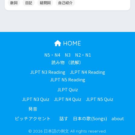
数詞
日記
疑問詞
自己紹介
HOME
N5・N4
N3
N2・N1
読み物 （読解）
JLPT N3 Reading
JLPT N4 Reading
JLPT N5 Reading
JLPT Quiz
JLPT N3 Quiz
JLPT N4 Quiz
JLPT N5 Quiz
発音
ピッチアクセント
話す
日本の歌(Songs)
about
© 2026 日本語の例文 All rights reserved.