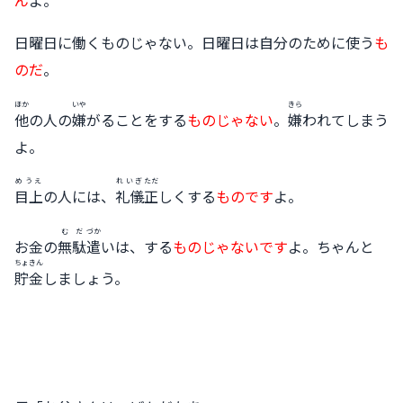
日曜日に働くものじゃない。日曜日は自分のために使う
も
のだ
。
ほか
いや
きら
他
の人の
嫌
がることをする
ものじゃない
。
嫌
われてしまう
よ。
めうえ
れいぎ
ただ
目上
の人には、
礼儀
正
しくする
ものです
よ。
むだ
づか
お金の
無駄
遣
いは、する
ものじゃないです
よ。ちゃんと
ちょきん
貯金
しましょう。