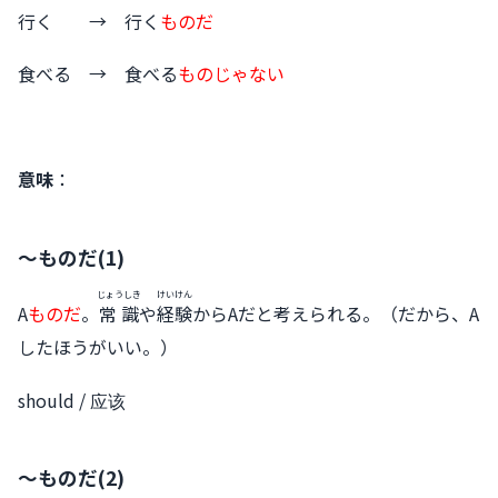
行く → 行く
ものだ
食べる → 食べる
ものじゃない
意味
：
〜ものだ(1)
じょうしき
けいけん
A
ものだ
。
常識
や
経験
からAだと考えられる。（だから、A
したほうがいい。）
should / 应该
〜ものだ(2)