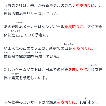
うちの会社は、来月から新モデルのカバン
を皮切りに
、５
しゅるい
種類
の商品をリリースしていく。
いりょうひん
あの
衣料品
メーカーはシンガポール
を皮切りに
、アジア全
しんしゅつ
体に
進出
していく予定だ。
しゅってん
いま人気のあのカフェは、新宿での
出店
を皮切りに
、
しゅとけん
てんぽ
てんかい
首都圏
で50
店舗
を
展開
している。
じゅんじ
新しいゲームソフトは、日本での発売
を皮切りに
、
順次
世
はつばい
界で
発売
を予定している。
とし
有名歌手のコンサートは北海道
を皮切りに
、10
都市
をま