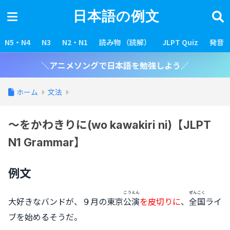
日本語の例文
N5・N4
N3
N2・N1
読み物 （読解）
JLPT Quiz
発音
＼アニメソングで日本語を勉強しよう／
ホーム
文法
〜をかわきりに(wo kawakiri ni)【JLPT
N1 Grammar】
例文
こうえん
ぜんこく
大好きなバンドが、９月の東京
公演
を皮切りに
、
全国
ライ
ブを始めるそうだ。