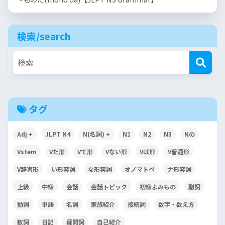
検索/search
タグ
Adj +
JLPT N4
N(名詞) +
N1
N2
N3
Nの
Vstem
Vた形
Vて形
Vない形
Vば形
V普通形
V辞書形
い形容詞
な形容詞
オノマトペ
ナ形容詞
上級
中級
会話
会話トピック
初級よみもの
副詞
動詞
単語
名詞
家族紹介
接続詞
数字・数え方
数詞
日記
疑問詞
自己紹介