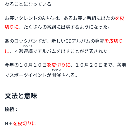
わることになっている。
お笑いタレントのAさんは、あるお笑い番組に出たの
を皮
切りに
、たくさんの番組に出演するようになった。
あのロックバンドが、新しいCDアルバムの発売
を皮切り
れんぞく
に
、４週
連続
でアルバムを出すことが発表された。
今年の１０月１０日
を皮切りに
、１０月２０日まで、各地
かいさい
でスポーツイベントが
開催
される。
文法と意味
接続
：
N＋
を皮切りに