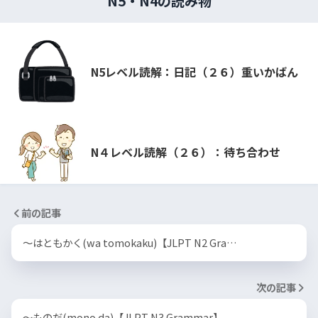
N5・N4の読み物
N5レベル読解：日記（２６）重いかばん
N４レベル読解（２６）：待ち合わせ
前の記事
〜はともかく(wa tomokaku)【JLPT N2 Gra…
次の記事
〜ものだ(mono da)【JLPT N3 Grammar】