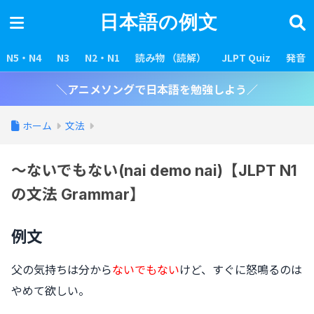
日本語の例文
N5・N4
N3
N2・N1
読み物 （読解）
JLPT Quiz
発音
＼アニメソングで日本語を勉強しよう／
ホーム
文法
〜ないでもない(nai demo nai)【JLPT N1
の文法 Grammar】
例文
父の気持ちは分から
ないでもない
けど、すぐに怒鳴るのは
やめて欲しい。