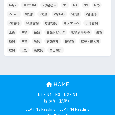
Adj +
JLPT N4
N(名詞) +
N1
N2
N3
Nの
Vstem
Vた形
Vて形
Vない形
Vば形
V普通形
V辞書形
い形容詞
な形容詞
オノマトペ
ナ形容詞
上級
中級
会話
会話トピック
初級よみもの
副詞
動詞
単語
名詞
家族紹介
接続詞
数字・数え方
数詞
日記
疑問詞
自己紹介
HOME
N5・N4
N3
N2・N1
読み物 （読解）
JLPT N3 Reading
JLPT N4 Reading