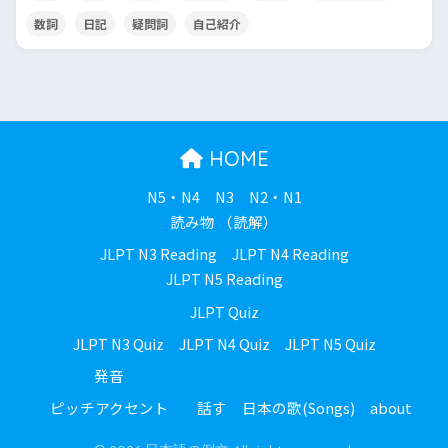
数詞
日記
疑問詞
自己紹介
HOME
N5・N4
N3
N2・N1
読み物 （読解）
JLPT N3 Reading
JLPT N4 Reading
JLPT N5 Reading
JLPT Quiz
JLPT N3 Quiz
JLPT N4 Quiz
JLPT N5 Quiz
発音
ピッチアクセント
話す
日本の歌(Songs)
about