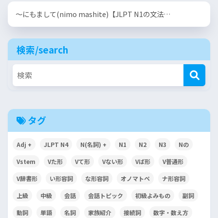
〜にもまして(nimo mashite)【JLPT N1の文法…
検索/search
タグ
Adj +
JLPT N4
N(名詞) +
N1
N2
N3
Nの
Vstem
Vた形
Vて形
Vない形
Vば形
V普通形
V辞書形
い形容詞
な形容詞
オノマトペ
ナ形容詞
上級
中級
会話
会話トピック
初級よみもの
副詞
動詞
単語
名詞
家族紹介
接続詞
数字・数え方