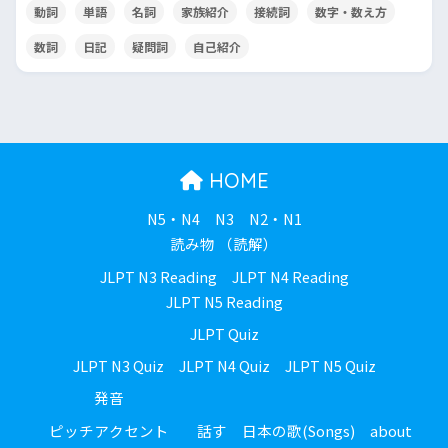
動詞
単語
名詞
家族紹介
接続詞
数字・数え方
数詞
日記
疑問詞
自己紹介
HOME
N5・N4
N3
N2・N1
読み物 （読解）
JLPT N3 Reading
JLPT N4 Reading
JLPT N5 Reading
JLPT Quiz
JLPT N3 Quiz
JLPT N4 Quiz
JLPT N5 Quiz
発音
ピッチアクセント
話す
日本の歌(Songs)
about