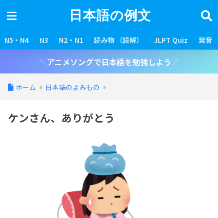
日本語の例文
N5・N4
N3
N2・N1
読み物 （読解）
JLPT Quiz
発音
＼アニメソングで日本語を勉強しよう／
ホーム
日本語のよみもの
ケンさん、ありがとう