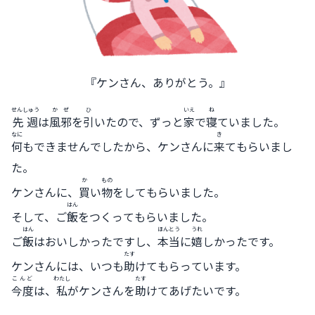
『ケンさん、ありがとう。』
せんしゅう
かぜ
ひ
いえ
ね
先週
は
風邪
を
引
いたので、ずっと
家
で
寝
ていました。
なに
き
何
もできませんでしたから、ケンさんに
来
てもらいまし
た。
か
もの
ケンさんに、
買
い
物
をしてもらいました。
はん
そして、ご
飯
をつくってもらいました。
はん
ほんとう
うれ
ご
飯
はおいしかったですし、
本当
に
嬉
しかったです。
たす
ケンさんには、いつも
助
けてもらっています。
こんど
わたし
たす
今度
は、
私
がケンさんを
助
けてあげたいです。