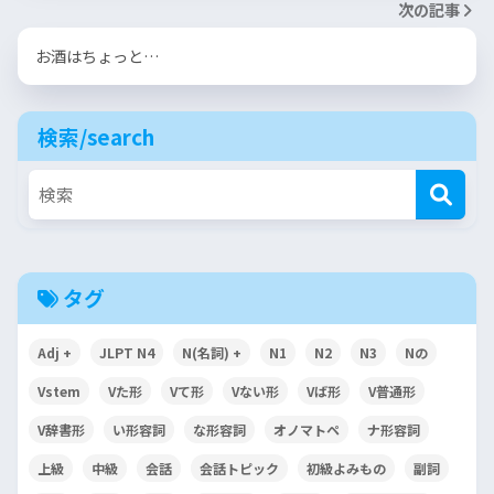
次の記事
お酒はちょっと…
検索/search
タグ
Adj +
JLPT N4
N(名詞) +
N1
N2
N3
Nの
Vstem
Vた形
Vて形
Vない形
Vば形
V普通形
V辞書形
い形容詞
な形容詞
オノマトペ
ナ形容詞
上級
中級
会話
会話トピック
初級よみもの
副詞