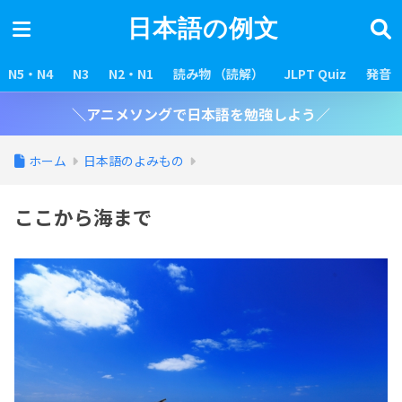
日本語の例文
N5・N4
N3
N2・N1
読み物 （読解）
JLPT Quiz
発音
＼アニメソングで日本語を勉強しよう／
ホーム
日本語のよみもの
ここから海まで