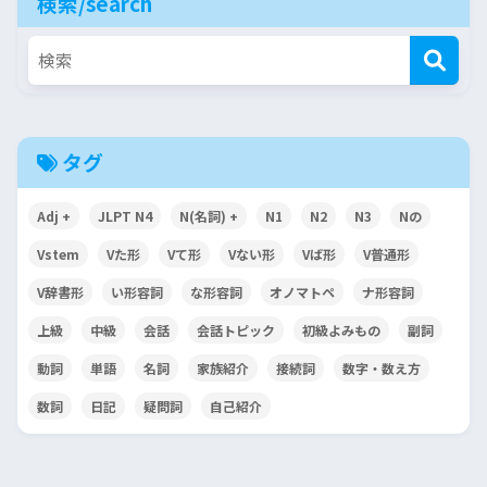
検索/search
タグ
Adj +
JLPT N4
N(名詞) +
N1
N2
N3
Nの
Vstem
Vた形
Vて形
Vない形
Vば形
V普通形
V辞書形
い形容詞
な形容詞
オノマトペ
ナ形容詞
上級
中級
会話
会話トピック
初級よみもの
副詞
動詞
単語
名詞
家族紹介
接続詞
数字・数え方
数詞
日記
疑問詞
自己紹介