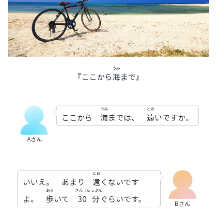
うみ
『ここから
海
まで』
うみ
とお
ここから
海
までは、
遠
いですか。
Aさん
とお
いいえ。 あまり
遠
くないです
ある
さんじゅっぷん
よ。
歩
いて
30分
ぐらいです。
Bさん