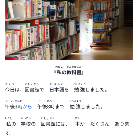
わたし
きょうかしょ
『
私
の
教科書
』
きょう
としょかん
にほんご
べんきょう
今日
は、
図書館
で
日本語
を
勉強
しました。
ごご
さんじ
ごご
はちじ
べんきょう
午後
3時
から
午後
8時
まで
勉強
しました。
わたし
がっこう
としょかん
ほん
私
の
学校
の
図書館
には、
本
が たくさん ありま
す。