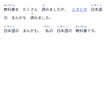
きょうかしょ
よ
にほんご
教科書
を たくさん
読
みましたが、
ときどき
日本語
よ
の まんがも
読
みました。
にほんご
わたし
にほんご
きょうかしょ
日本語
の まんがも、
私
の
日本語
の
教科書
です。