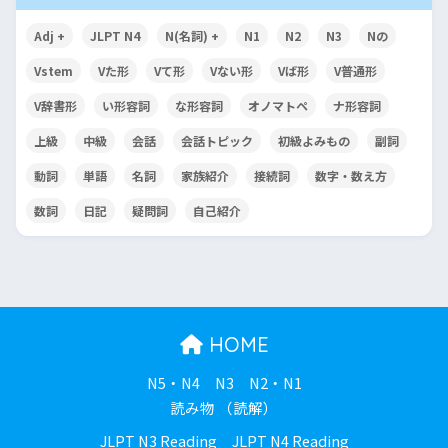
Adj +
JLPT N4
N(名詞) +
N1
N2
N3
Nの
Vstem
Vた形
Vて形
Vない形
Vば形
V普通形
V辞書形
い形容詞
な形容詞
オノマトペ
ナ形容詞
上級
中級
会話
会話トピック
初級よみもの
副詞
動詞
単語
名詞
家族紹介
接続詞
数字・数え方
数詞
日記
疑問詞
自己紹介
HOME
N5・N4
N3
N2・N1
読み物 （読解）
JLPT N3 Reading
JLPT N4 Reading