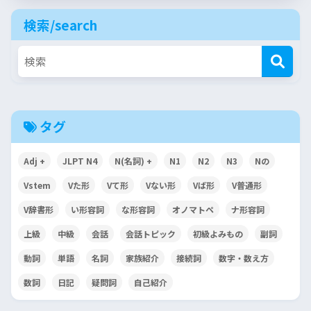
検索/search
タグ
Adj +
JLPT N4
N(名詞) +
N1
N2
N3
Nの
Vstem
Vた形
Vて形
Vない形
Vば形
V普通形
V辞書形
い形容詞
な形容詞
オノマトペ
ナ形容詞
上級
中級
会話
会話トピック
初級よみもの
副詞
動詞
単語
名詞
家族紹介
接続詞
数字・数え方
数詞
日記
疑問詞
自己紹介