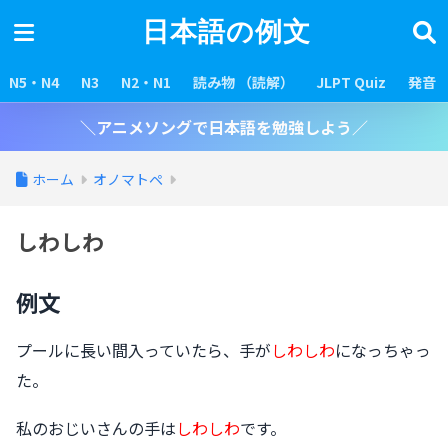
日本語の例文
N5・N4
N3
N2・N1
読み物 （読解）
JLPT Quiz
発音
＼アニメソングで日本語を勉強しよう／
ホーム
オノマトペ
しわしわ
例文
プールに長い間入っていたら、手が
しわしわ
になっちゃっ
た。
私のおじいさんの手は
しわしわ
です。